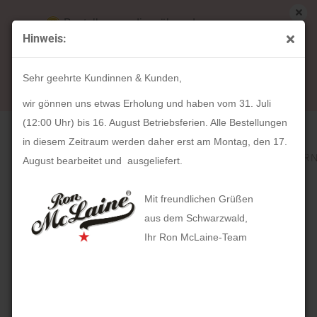
Bestellungen die während unserer
Hinweis:
Betriebsferien (31. Juli ab 12:00 Uhr bis 16.
« Erster
« zurück
weiter »
Letzter »
August) aufgegeben werden, werden ab Montag,
306
Artikel in dieser Kategorie
Sehr geehrte Kundinnen & Kunden,
17. August bearbeitet und versendet.
HOLZKERN Dolní (43mm)
wir gönnen uns etwas Erholung und haben vom 31. Juli
(12:00 Uhr) bis 16. August Betriebsferien. Alle Bestellungen
in diesem Zeitraum werden daher erst am Montag, den 17.
August bearbeitet und ausgeliefert.
Mit freundlichen Grüßen
aus dem Schwarzwald,
Ihr Ron McLaine-Team