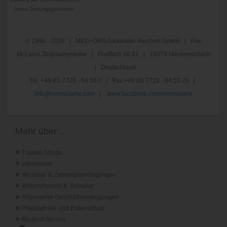
keine Zahlungsgebühren
© 1996 - 2026 | MED+ORG Alexander Reichert GmbH | Ron
McLaine Zeitplansysteme | Postfach 10 81 | 78074 Niedereschach
| Deutschland
Tel. +49 (0) 7728 - 64 55 0 | Fax +49 (0) 7728 - 64 55 29 |
info@ronmclaine.com
|
www.facebook.com/ronmclaine
Mehr über ...
»
Trusted Shops
»
Impressum
»
Versand- & Zahlungsbedingungen
»
Widerrufsrecht & -formular
»
Allgemeine Geschäftsbedingungen
»
Privatsphäre und Datenschutz
»
Rückruf-Service