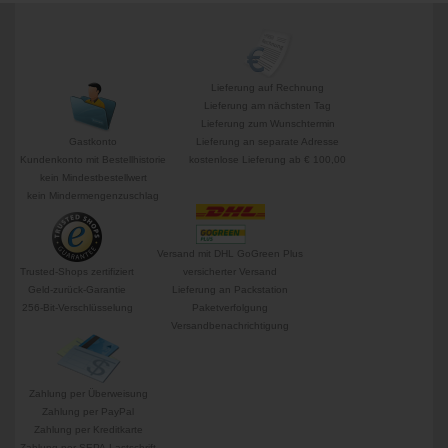
Lieferung auf Rechnung
Lieferung am nächsten Tag
Lieferung zum Wunschtermin
Gastkonto
Lieferung an separate Adresse
Kundenkonto mit Bestellhistorie
kostenlose Lieferung ab € 100,00
kein Mindestbestellwert
kein Mindermengenzuschlag
Versand mit DHL GoGreen Plus
Trusted-Shops zertifiziert
versicherter Versand
Geld-zurück-Garantie
Lieferung an Packstation
256-Bit-Verschlüsselung
Paketverfolgung
Versandbenachrichtigung
Zahlung per Überweisung
Zahlung per PayPal
Zahlung per Kreditkarte
Zahlung per SEPA-Lastschrift