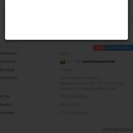
-20%
LETZTES MODELL
Artikel-Nr.:
4329
Lieferzeit:
1-2 Tage
(Ausland abweichend)
Bestand:
1
Stück
Hersteller:
Time for Nature GmbH –
Autokaderstraße 33/11.3 – 1210 Wien –
Österreich – hallo@holzkern.com
GTIN:
9120078333808
Marke:
HOLZKERN
Gewicht:
0.137
kg je Stück
UVP 399,00 €