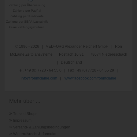
Zahlung per Überweisung
Zahlung per PayPal
Zahlung per Kreditkarte
Zahlung per SEPA-Lastschrift
keine Zahlungsgebühren
© 1996 - 2026 | MED+ORG Alexander Reichert GmbH | Ron
McLaine Zeitplansysteme | Postfach 10 81 | 78074 Niedereschach
| Deutschland
Tel. +49 (0) 7728 - 64 55 0 | Fax +49 (0) 7728 - 64 55 29 |
info@ronmclaine.com
|
www.facebook.com/ronmclaine
Mehr über ...
»
Trusted Shops
»
Impressum
»
Versand- & Zahlungsbedingungen
»
Widerrufsrecht & -formular