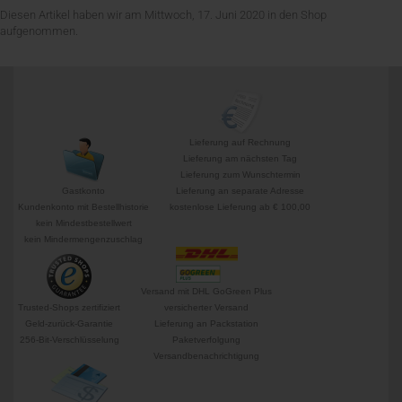
Diesen Artikel haben wir am Mittwoch, 17. Juni 2020 in den Shop
aufgenommen.
Lieferung auf Rechnung
Lieferung am nächsten Tag
Lieferung zum Wunschtermin
Gastkonto
Lieferung an separate Adresse
Kundenkonto mit Bestellhistorie
kostenlose Lieferung ab € 100,00
kein Mindestbestellwert
kein Mindermengenzuschlag
Versand mit DHL GoGreen Plus
Trusted-Shops zertifiziert
versicherter Versand
Geld-zurück-Garantie
Lieferung an Packstation
256-Bit-Verschlüsselung
Paketverfolgung
Versandbenachrichtigung