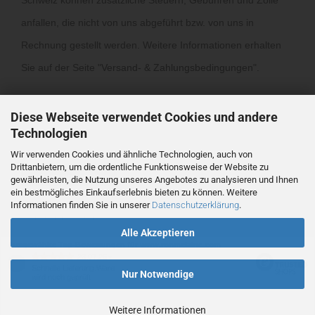
Schweiz können zusätzliche Steuern, Gebühren und Zölle
anfallen, die nicht von uns abgeführt bzw. von uns in
Rechnung gestellt werden. Weitere Informationen erhalten
Sie auf der Seite "
Versand- & Zahlungsbedingungen
".
Diese Webseite verwendet Cookies und andere
Technologien
Wir verwenden Cookies und ähnliche Technologien, auch von
Drittanbietern, um die ordentliche Funktionsweise der Website zu
Vertrag widerrufen
gewährleisten, die Nutzung unseres Angebotes zu analysieren und Ihnen
ein bestmögliches Einkaufserlebnis bieten zu können. Weitere
Informationen finden Sie in unserer
Datenschutzerklärung
.
Webshop
by Gambio.de © 2026
Alle Akzeptieren
Ausgewählte Top-Bewertungen für www.ronmclaine.com
23.07.26
▼
Schnelle Lieferung.Ware
Nur Notwendige
wird noch geprüft
Weitere Informationen