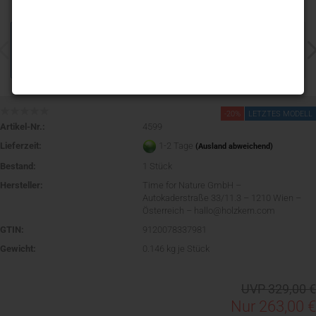
-20%
LETZTES MODELL
Artikel-Nr.:
4599
Lieferzeit:
1-2 Tage
(Ausland abweichend)
Bestand:
1
Stück
Hersteller:
Time for Nature GmbH –
Autokaderstraße 33/11.3 – 1210 Wien –
Österreich – hallo@holzkern.com
GTIN:
9120078337981
Gewicht:
0.146
kg je Stück
UVP 329,00 €
Nur 263,00 €