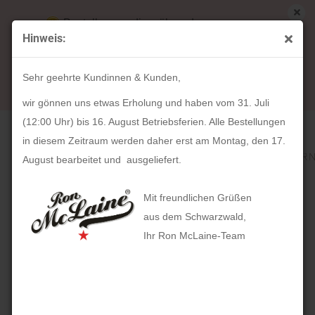
Bestellungen die während unserer
Hinweis:
Betriebsferien (31. Juli ab 12:00 Uhr bis 16.
« Erster
« zurück
weiter »
Letzter »
August) aufgegeben werden, werden ab Montag,
306
Artikel in dieser Kategorie
Sehr geehrte Kundinnen & Kunden,
17. August bearbeitet und versendet.
HOLZKERN Buzzard (45mm)
wir gönnen uns etwas Erholung und haben vom 31. Juli
(12:00 Uhr) bis 16. August Betriebsferien. Alle Bestellungen
in diesem Zeitraum werden daher erst am Montag, den 17.
August bearbeitet und ausgeliefert.
Mit freundlichen Grüßen
aus dem Schwarzwald,
Ihr Ron McLaine-Team