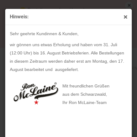
Bestellungen die während unserer
Hinweis:
Betriebsferien (31. Juli ab 12:00 Uhr bis 16.
« Erster
« zurück
weiter »
Letzter »
August) aufgegeben werden, werden ab Montag,
318
Artikel in dieser Kategorie
Sehr geehrte Kundinnen & Kunden,
17. August bearbeitet und versendet.
HOLZKERN Bali (36mm)
wir gönnen uns etwas Erholung und haben vom 31. Juli
(12:00 Uhr) bis 16. August Betriebsferien. Alle Bestellungen
in diesem Zeitraum werden daher erst am Montag, den 17.
August bearbeitet und ausgeliefert.
Mit freundlichen Grüßen
aus dem Schwarzwald,
Ihr Ron McLaine-Team