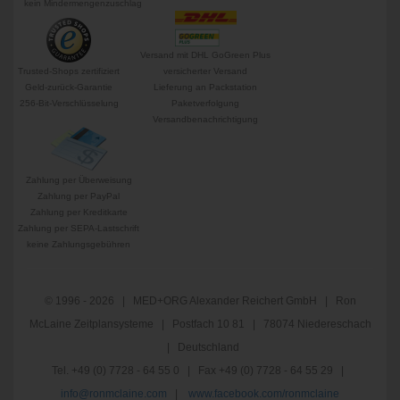
kein Mindermengenzuschlag
Versand mit DHL GoGreen Plus
Trusted-Shops zertifiziert
versicherter Versand
Geld-zurück-Garantie
Lieferung an Packstation
256-Bit-Verschlüsselung
Paketverfolgung
Versandbenachrichtigung
Zahlung per Überweisung
Zahlung per PayPal
Zahlung per Kreditkarte
Zahlung per SEPA-Lastschrift
keine Zahlungsgebühren
© 1996 - 2026 | MED+ORG Alexander Reichert GmbH | Ron
McLaine Zeitplansysteme | Postfach 10 81 | 78074 Niedereschach
| Deutschland
Tel. +49 (0) 7728 - 64 55 0 | Fax +49 (0) 7728 - 64 55 29 |
info@ronmclaine.com
|
www.facebook.com/ronmclaine