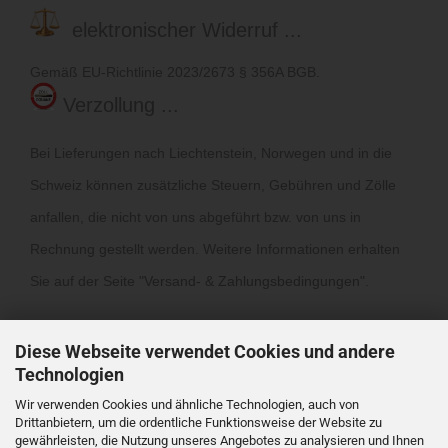
elektronischer Widerruf ...
Gemäß EU-Richtlinie 2023/2673 § 356A BGB.
Verzollung ...
Bei Lieferungen nach Liechtenstein, Norwegen und in die
Schweiz können zusätzliche Steuern, Gebühren und Zölle
anfallen, die nicht von uns abgeführt bzw. von uns in
Rechnung gestellt werden. Weitere Informationen erhalten
Sie auf der Seite "
Versand- & Zahlungsbedingungen
".
Diese Webseite verwendet Cookies und andere
Technologien
Wir verwenden Cookies und ähnliche Technologien, auch von
Drittanbietern, um die ordentliche Funktionsweise der Website zu
Vertrag widerrufen
gewährleisten, die Nutzung unseres Angebotes zu analysieren und Ihnen