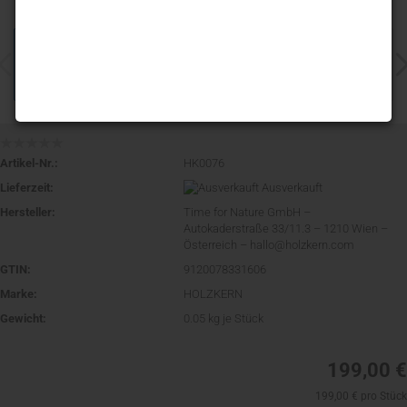
Artikel-Nr.:
HK0076
Lieferzeit:
Ausverkauft
Hersteller:
Time for Nature GmbH –
Autokaderstraße 33/11.3 – 1210 Wien –
Österreich – hallo@holzkern.com
GTIN:
9120078331606
Marke:
HOLZKERN
Gewicht:
0.05
kg je Stück
199,00 €
199,00 € pro Stück