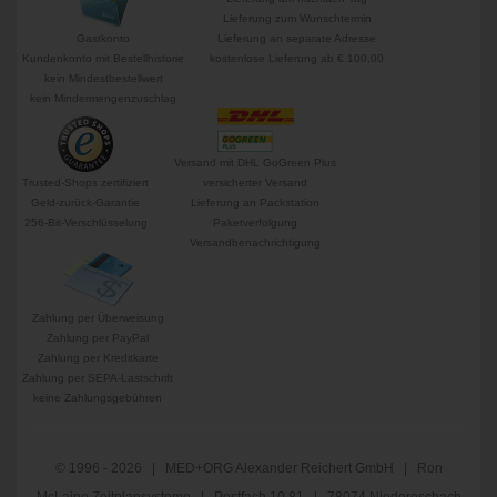
Lieferung zum Wunschtermin
Gastkonto
Lieferung an separate Adresse
Kundenkonto mit Bestellhistorie
kostenlose Lieferung ab € 100,00
kein Mindestbestellwert
kein Mindermengenzuschlag
Versand mit DHL GoGreen Plus
Trusted-Shops zertifiziert
versicherter Versand
Geld-zurück-Garantie
Lieferung an Packstation
256-Bit-Verschlüsselung
Paketverfolgung
Versandbenachrichtigung
Zahlung per Überweisung
Zahlung per PayPal
Zahlung per Kreditkarte
Zahlung per SEPA-Lastschrift
keine Zahlungsgebühren
© 1996 - 2026 | MED+ORG Alexander Reichert GmbH | Ron