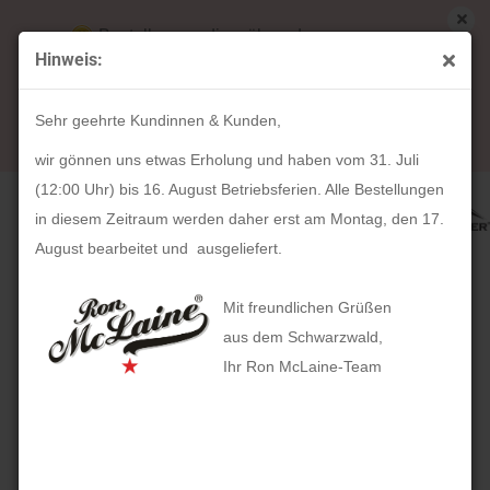
Bestellungen die während unserer
Hinweis:
Betriebsferien (31. Juli ab 12:00 Uhr bis 16.
« Erster
« zurück
weiter »
Letzter »
August) aufgegeben werden, werden ab Montag,
6
Artikel in dieser Kategorie
Sehr geehrte Kundinnen & Kunden,
17. August bearbeitet und versendet.
Shopper 183 (Canvas)
wir gönnen uns etwas Erholung und haben vom 31. Juli
(12:00 Uhr) bis 16. August Betriebsferien. Alle Bestellungen
in diesem Zeitraum werden daher erst am Montag, den 17.
August bearbeitet und ausgeliefert.
Mit freundlichen Grüßen
aus dem Schwarzwald,
Ihr Ron McLaine-Team