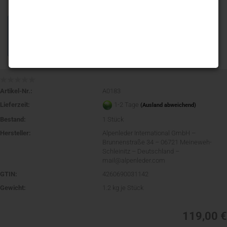
Artikel-Nr.:
A0183
Lieferzeit:
1-2 Tage
(Ausland abweichend)
Bestand:
1
Stück
Hersteller:
Alpenleder International GmbH –
Brunnenstraße 34 – 06721 Meineweh-
Schleinitz – Deutschland –
mail@alpenleder.com
GTIN:
4260690031142
Gewicht:
1.2
kg je Stück
119,00 €