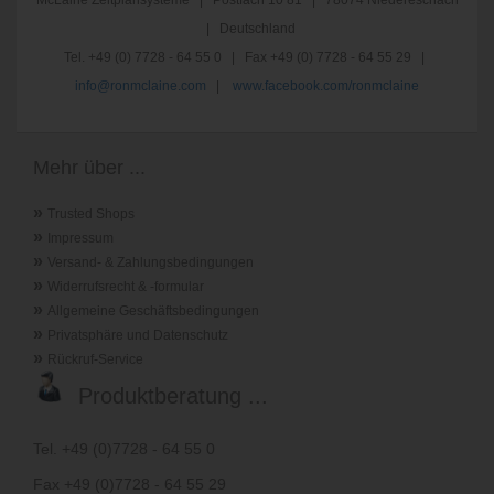
McLaine Zeitplansysteme | Postfach 10 81 | 78074 Niedereschach
| Deutschland
Tel. +49 (0) 7728 - 64 55 0 | Fax +49 (0) 7728 - 64 55 29 |
info@ronmclaine.com
|
www.facebook.com/ronmclaine
Mehr über ...
»
Trusted Shops
»
Impressum
»
Versand- & Zahlungsbedingungen
»
Widerrufsrecht & -formular
»
Allgemeine Geschäftsbedingungen
»
Privatsphäre und Datenschutz
»
Rückruf-Service
Produktberatung ...
Tel. +49 (0)7728 - 64 55 0
Fax +49 (0)7728 - 64 55 29