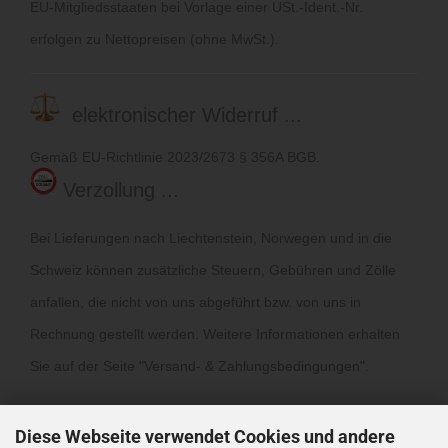
EU-Mitgliedsstaaten bei Vorlage einer USt.-Ident.-Nr.
erfolgen zu Nettopreisen (ohne MwSt.).
elektronischer Widerruf ...
Gemäß EU-Richtlinie 2023/2673 § 356A BGB.
Verzollung ...
Bei Lieferungen nach Liechtenstein, Norwegen und in die
Schweiz können zusätzliche Steuern, Gebühren und Zölle
anfallen, die nicht von uns abgeführt bzw. von uns in
Rechnung gestellt werden. Weitere Informationen erhalten
Sie auf der Seite "
Versand- & Zahlungsbedingungen
".
Diese Webseite verwendet Cookies und andere