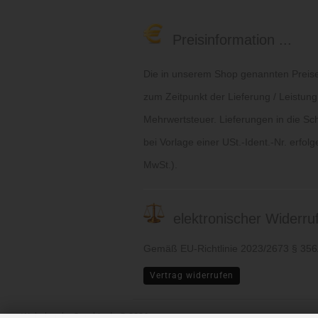
Preisinformation ...
Die in unserem Shop genannten Preise 
zum Zeitpunkt der Lieferung / Leistung
Mehrwertsteuer. Lieferungen in die Sc
bei Vorlage einer USt.-Ident.-Nr. erfol
MwSt.).
elektronischer Widerruf 
Gemäß EU-Richtlinie 2023/2673 § 35
Vertrag widerrufen
Webshop
by Gambio.de © 2026