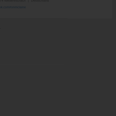
74 Niedereschach | Deutschland
k.com/ronmclaine
.