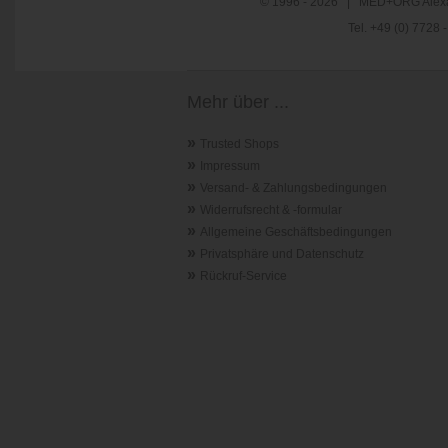
© 1996 - 2026 | MED+ORG Alexa
Tel. +49 (0) 7728
Mehr über ...
»
Trusted Shops
»
Impressum
»
Versand- & Zahlungsbedingungen
»
Widerrufsrecht & -formular
»
Allgemeine Geschäftsbedingungen
»
Privatsphäre und Datenschutz
»
Rückruf-Service