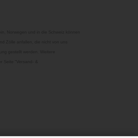
ein, Norwegen und in die Schweiz können
d Zölle anfallen, die nicht von uns
ung gestellt werden. Weitere
r Seite "
Versand- &