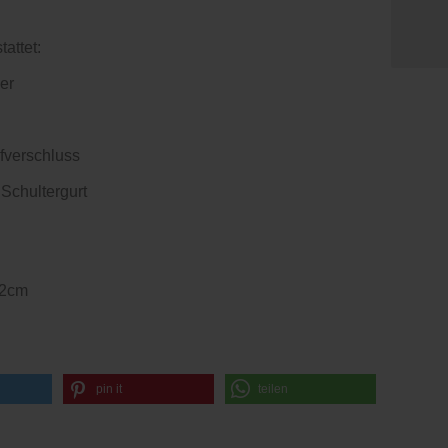
tattet:
her
fverschluss
Schultergurt
12cm
pin it
teilen