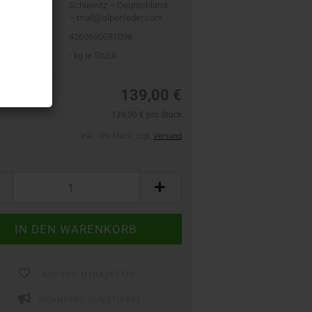
Schleinitz – Deutschland
– mail@alpenleder.com
4260690031098
t:
-
kg je Stück
139,00 €
139,00 € pro Stück
inkl. 19% MwSt. zzgl.
Versand
AUF DEN MERKZETTEL
WOANDERS GÜNSTIGER?