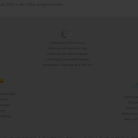
bruar 2020 in den Shop aufgenommen.
Lieferung auf Rechnung
Lieferung am nächsten Tag
Lieferung zum Wunschtermin
Lieferung an separate Adresse
kostenlose Lieferung ab € 100,00
Green Plus
Zahlung 
rsand
Zahlun
kstation
Zahlung 
ung
Zahlung per
htigung
keine Za