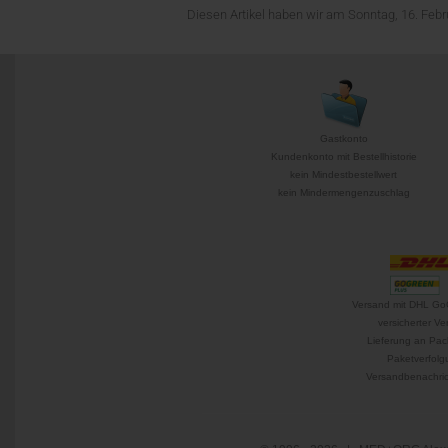
Diesen Artikel haben wir am Sonntag, 16. Fe
Gastkonto
Kundenkonto mit Bestellhistorie
kein Mindestbestellwert
kein Mindermengenzuschlag
Versand mit DHL Go
versicherter Ve
Lieferung an Pac
Paketverfolg
Versandbenachric