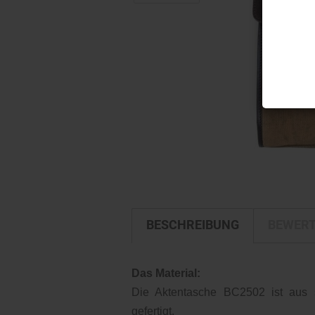
BESCHREIBUNG
BEWER
Das Material:
Die Aktentasche BC2502 ist aus 
gefertigt.