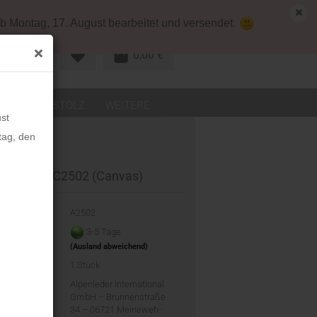
map
Deutschland
Kundenlogin
b Montag, 17. August bearbeitet und versendet.
0,00 €
R KONTO
LEDER
STOLZ
WEITERE
st
tag, den
ntasche BC2502 (Canvas)
-Nr.:
A2502
eit:
3-5 Tage
(Ausland abweichend)
d:
1
Stück
ler:
Alpenleder International
GmbH – Brunnenstraße
34 – 06721 Meineweh-