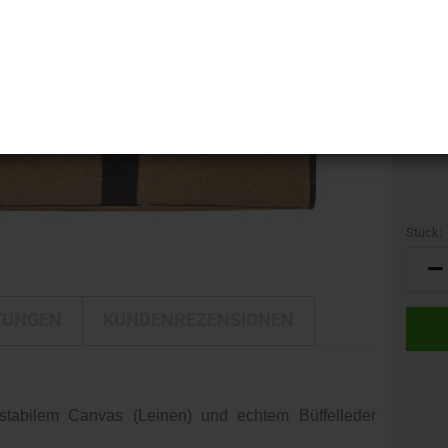
i-LINE
Kamerataschen
GTIN:
DELTA
Kulturbeutel
Gewich
DELTA Silber Edition
Reisetaschen
Rucksäcke
Trolleys
Umhängetaschen
Stück:
Stück
TUNGEN
KUNDENREZENSIONEN
stabilem Canvas (Leinen) und echtem Büffelleder