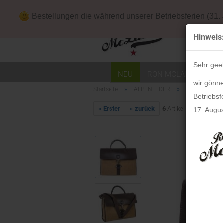
Downloads
Bestellungen die während unserer Betriebsferien (31.
Hinweis
Sehr gee
NEU
RON MCLAINE
HO
wir gönne
»
»
Startseite
ALPENLEDER
Serie Vintage
Betriebsf
« Erster
« zurück
6
Artikel in dieser Kat
17. Augus
Mäppchen
Mappen
Mauspads
Schreibtisch-Sets