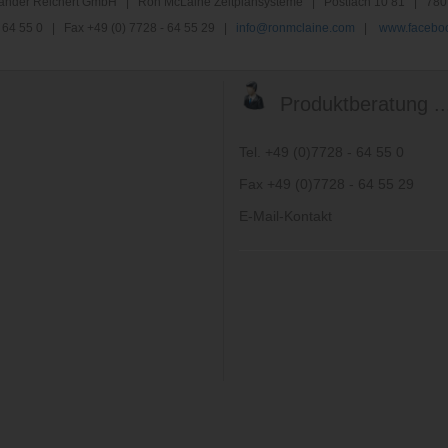
nder Reichert GmbH | Ron McLaine Zeitplansysteme | Postfach 10 81 | 780
 - 64 55 0 | Fax +49 (0) 7728 - 64 55 29 |
info@ronmclaine.com
|
www.faceboo
Produktberatung ..
Tel. +49 (0)7728 - 64 55 0
Fax +49 (0)7728 - 64 55 29
E-Mail-Kontakt