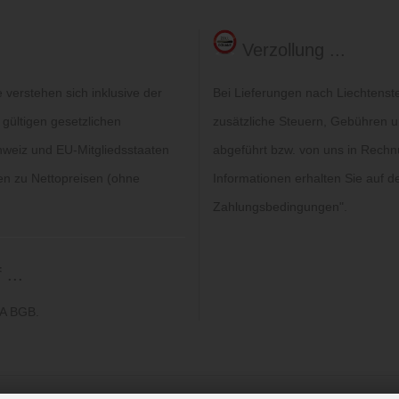
Verzollung ...
verstehen sich inklusive der
Bei Lieferungen nach Liechtenst
 gültigen gesetzlichen
zusätzliche Steuern, Gebühren un
hweiz und EU-Mitgliedsstaaten
abgeführt bzw. von uns in Rechn
gen zu Nettopreisen (ohne
Informationen erhalten Sie auf de
Zahlungsbedingungen
".
...
6A BGB.