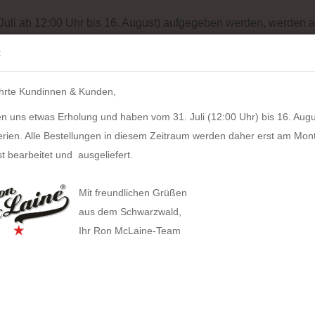
Batterieentsorgung
Garantiebedingungen
Impressum
Site
 Juli ab 12:00 Uhr bis 16. August) aufgegeben werden, werden a
Suche...
:
IH
hrte Kundinnen & Kunden,
LZKERN
SACHER
WINDROSE
PULL UP CASE
ALPEN
n uns etwas Erholung und haben vom 31. Juli (12:00 Uhr) bis 16. Augu
»
Aktentasche BC2502 (Canvas)
erien. Alle Bestellungen in diesem Zeitraum werden daher erst am Mon
egorie
t bearbeitet und ausgeliefert.
Akte
HAN anzeigen
Mit freundlichen Grüßen
Allison Smart-Box plus
Artikel
aus dem Schwarzwald,
Lieferz
Ihr Ron McLaine-Team
Allison Smart-Box
Covers
Businesstaschen
Allison Smart-Organizer
Geldbörsen
Computertaschen
Bestan
Allison Holz-Filz-Set
Herstel
Tabak
Gürteltaschen
Toolbox LOFT
Gürtel
Handtaschen