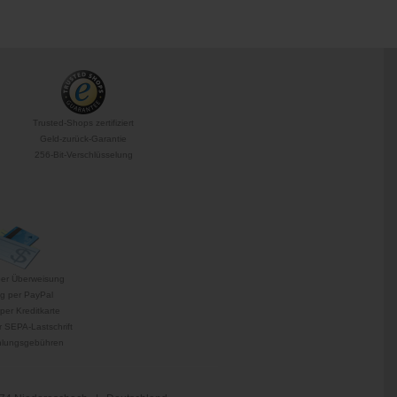
Trusted-Shops zertifiziert
Geld-zurück-Garantie
256-Bit-Verschlüsselung
per Überweisung
g per PayPal
per Kreditkarte
 SEPA-Lastschrift
hlungsgebühren