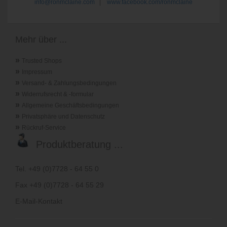
info@ronmclaine.com
|
www.facebook.com/ronmclaine
Mehr über ...
»
Trusted Shops
»
Impressum
»
Versand- & Zahlungsbedingungen
»
Widerrufsrecht & -formular
»
Allgemeine Geschäftsbedingungen
»
Privatsphäre und Datenschutz
»
Rückruf-Service
Produktberatung ...
Tel. +49 (0)7728 - 64 55 0
Fax +49 (0)7728 - 64 55 29
E-Mail-Kontakt