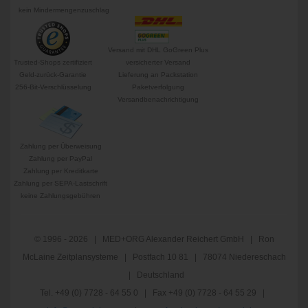
kein Mindermengenzuschlag
Versand mit DHL GoGreen Plus
Trusted-Shops zertifiziert
versicherter Versand
Geld-zurück-Garantie
Lieferung an Packstation
256-Bit-Verschlüsselung
Paketverfolgung
Versandbenachrichtigung
Zahlung per Überweisung
Zahlung per PayPal
Zahlung per Kreditkarte
Zahlung per SEPA-Lastschrift
keine Zahlungsgebühren
© 1996 - 2026 | MED+ORG Alexander Reichert GmbH | Ron
McLaine Zeitplansysteme | Postfach 10 81 | 78074 Niedereschach
| Deutschland
Tel. +49 (0) 7728 - 64 55 0 | Fax +49 (0) 7728 - 64 55 29 |