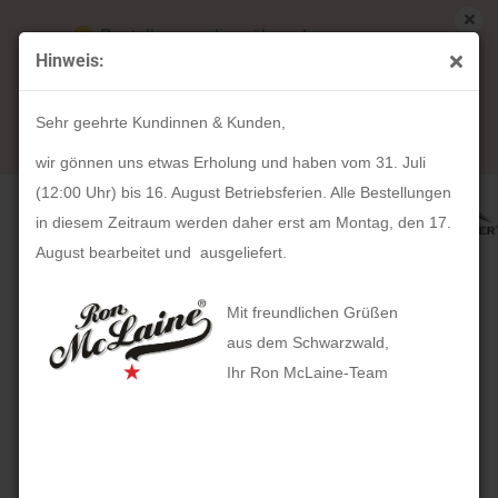
Bestellungen die während unserer
Hinweis:
Betriebsferien (31. Juli ab 12:00 Uhr bis 16.
« Erster
« zurück
August) aufgegeben werden, werden ab Montag,
16
Artikel in dieser Kategorie
Sehr geehrte Kundinnen & Kunden,
17. August bearbeitet und versendet.
Kulturtasche ROLL UP (schwarz)
wir gönnen uns etwas Erholung und haben vom 31. Juli
(12:00 Uhr) bis 16. August Betriebsferien. Alle Bestellungen
in diesem Zeitraum werden daher erst am Montag, den 17.
August bearbeitet und ausgeliefert.
Mit freundlichen Grüßen
aus dem Schwarzwald,
Ihr Ron McLaine-Team