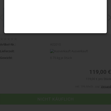
Artikel-Nr.:
A0201S
Lieferzeit:
Ausverkauft
Gewicht:
0.75
kg je Stück
119,00 €
119,00 € pro Stück
inkl. 19% MwSt. zzgl.
Versand