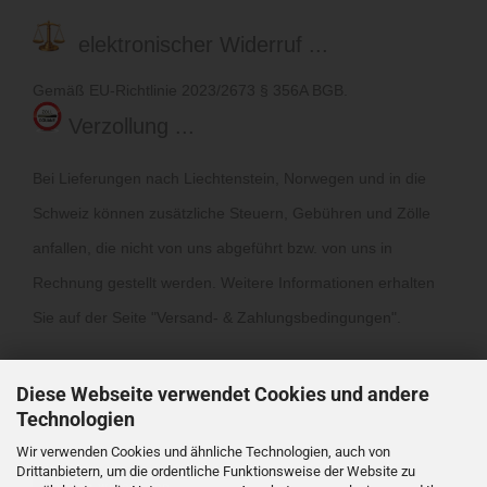
elektronischer Widerruf ...
Gemäß EU-Richtlinie 2023/2673 § 356A BGB.
Verzollung ...
Bei Lieferungen nach Liechtenstein, Norwegen und in die
Schweiz können zusätzliche Steuern, Gebühren und Zölle
anfallen, die nicht von uns abgeführt bzw. von uns in
Rechnung gestellt werden. Weitere Informationen erhalten
Sie auf der Seite "
Versand- & Zahlungsbedingungen
".
Diese Webseite verwendet Cookies und andere
Technologien
Wir verwenden Cookies und ähnliche Technologien, auch von
Drittanbietern, um die ordentliche Funktionsweise der Website zu
Vertrag widerrufen