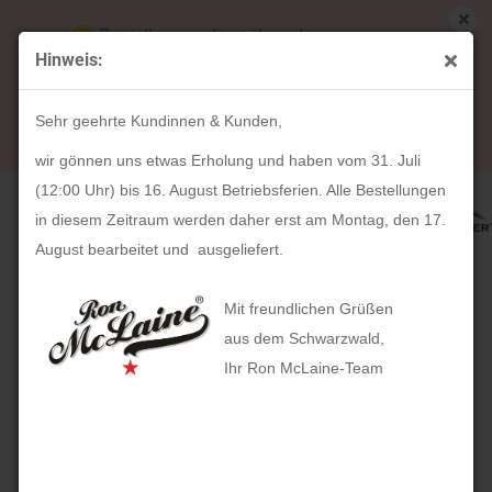
Bestellungen die während unserer
Hinweis:
Betriebsferien (31. Juli ab 12:00 Uhr bis 16.
« Erster
« zurück
August) aufgegeben werden, werden ab Montag,
16
Artikel in dieser Kategorie
Sehr geehrte Kundinnen & Kunden,
17. August bearbeitet und versendet.
Kulturtasche ROLL UP (ebenholz)
wir gönnen uns etwas Erholung und haben vom 31. Juli
(12:00 Uhr) bis 16. August Betriebsferien. Alle Bestellungen
in diesem Zeitraum werden daher erst am Montag, den 17.
August bearbeitet und ausgeliefert.
Mit freundlichen Grüßen
aus dem Schwarzwald,
Ihr Ron McLaine-Team