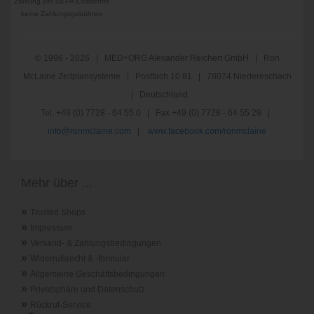
Zahlung per SEPA-Lastschrift
keine Zahlungsgebühren
© 1996 - 2026 | MED+ORG Alexander Reichert GmbH | Ron
McLaine Zeitplansysteme | Postfach 10 81 | 78074 Niedereschach
| Deutschland
Tel. +49 (0) 7728 - 64 55 0 | Fax +49 (0) 7728 - 64 55 29 |
info@ronmclaine.com
|
www.facebook.com/ronmclaine
Mehr über ...
»
Trusted Shops
»
Impressum
»
Versand- & Zahlungsbedingungen
»
Widerrufsrecht & -formular
»
Allgemeine Geschäftsbedingungen
»
Privatsphäre und Datenschutz
»
Rückruf-Service