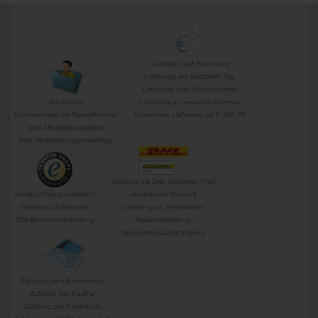
Lieferung auf Rechnung
Lieferung am nächsten Tag
Lieferung zum Wunschtermin
Gastkonto
Lieferung an separate Adresse
Kundenkonto mit Bestellhistorie
kostenlose Lieferung ab € 100,00
kein Mindestbestellwert
kein Mindermengenzuschlag
Versand mit DHL GoGreen Plus
Trusted-Shops zertifiziert
versicherter Versand
Geld-zurück-Garantie
Lieferung an Packstation
256-Bit-Verschlüsselung
Paketverfolgung
Versandbenachrichtigung
Zahlung per Überweisung
Zahlung per PayPal
Zahlung per Kreditkarte