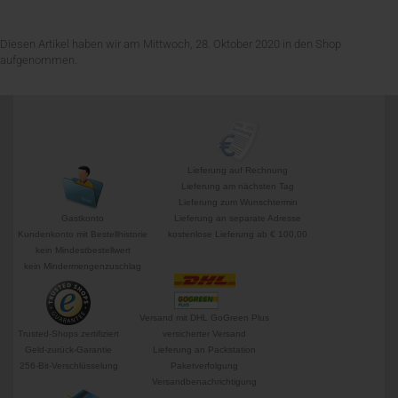
Diesen Artikel haben wir am Mittwoch, 28. Oktober 2020 in den Shop
aufgenommen.
Lieferung auf Rechnung
Lieferung am nächsten Tag
Lieferung zum Wunschtermin
Gastkonto
Lieferung an separate Adresse
Kundenkonto mit Bestellhistorie
kostenlose Lieferung ab € 100,00
kein Mindestbestellwert
kein Mindermengenzuschlag
Versand mit DHL GoGreen Plus
Trusted-Shops zertifiziert
versicherter Versand
Geld-zurück-Garantie
Lieferung an Packstation
256-Bit-Verschlüsselung
Paketverfolgung
Versandbenachrichtigung