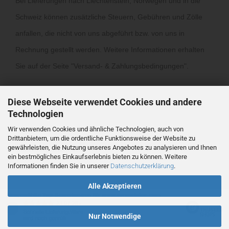
Bei Lieferungen nach Liechtenstein, Norwegen und in die
Schweiz können zusätzliche Steuern, Gebühren und Zölle
anfallen, die nicht von uns abgeführt bzw. von uns in
Rechnung gestellt werden. Weitere Informationen erhalten
Sie auf der Seite "
Versand- & Zahlungsbedingungen
".
Diese Webseite verwendet Cookies und andere
Technologien
Wir verwenden Cookies und ähnliche Technologien, auch von
Drittanbietern, um die ordentliche Funktionsweise der Website zu
Vertrag widerrufen
gewährleisten, die Nutzung unseres Angebotes zu analysieren und Ihnen
ein bestmögliches Einkaufserlebnis bieten zu können. Weitere
Informationen finden Sie in unserer
Datenschutzerklärung
.
Webshop
by Gambio.de © 2026
Alle Akzeptieren
Ausgewählte Top-Bewertungen für www.ronmclaine.com
23.07.26
▼
Schnelle Lieferung.Ware
Nur Notwendige
wird noch geprüft