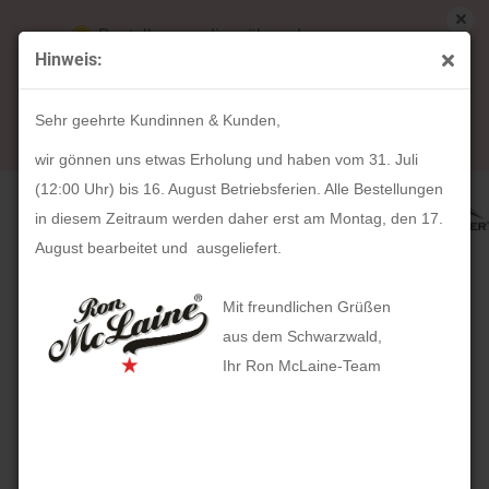
Bestellungen die während unserer
Hinweis:
Betriebsferien (31. Juli ab 12:00 Uhr bis 16.
« Erster
« zurück
weiter »
Letzter »
August) aufgegeben werden, werden ab Montag,
16
Artikel in dieser Kategorie
Sehr geehrte Kundinnen & Kunden,
17. August bearbeitet und versendet.
Kulturtasche ALPENRAUSCHEN (marronato)
wir gönnen uns etwas Erholung und haben vom 31. Juli
(12:00 Uhr) bis 16. August Betriebsferien. Alle Bestellungen
in diesem Zeitraum werden daher erst am Montag, den 17.
August bearbeitet und ausgeliefert.
Mit freundlichen Grüßen
aus dem Schwarzwald,
Ihr Ron McLaine-Team