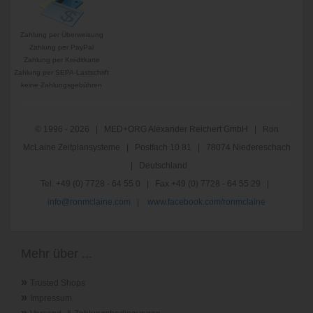
Zahlung per Überweisung
Zahlung per PayPal
Zahlung per Kreditkarte
Zahlung per SEPA-Lastschrift
keine Zahlungsgebühren
© 1996 - 2026 | MED+ORG Alexander Reichert GmbH | Ron
McLaine Zeitplansysteme | Postfach 10 81 | 78074 Niedereschach
| Deutschland
Tel. +49 (0) 7728 - 64 55 0 | Fax +49 (0) 7728 - 64 55 29 |
info@ronmclaine.com
|
www.facebook.com/ronmclaine
Mehr über ...
»
Trusted Shops
»
Impressum
»