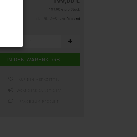
199,00 €
199,00 € pro Stück
inkl. 19% MwSt. zzgl.
Versand
AUF DEN MERKZETTEL
WOANDERS GÜNSTIGER?
FRAGE ZUM PRODUKT