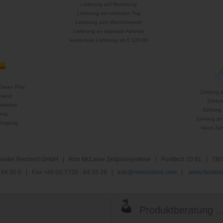
Lieferung auf Rechnung
Lieferung am nächsten Tag
Lieferung zum Wunschtermin
Lieferung an separate Adresse
kostenlose Lieferung ab € 100,00
Green Plus
Zahlung 
rsand
Zahlun
kstation
Zahlung 
ung
Zahlung per
htigung
keine Za
nder Reichert GmbH | Ron McLaine Zeitplansysteme | Postfach 10 81 | 780
 - 64 55 0 | Fax +49 (0) 7728 - 64 55 29 |
info@ronmclaine.com
|
www.faceboo
Produktberatung ..