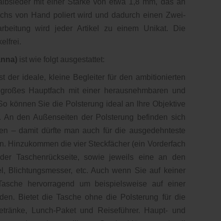
lbsleder mit einer Stärke von etwa 1,8 mm, das an
chs von Hand poliert wird und dadurch einen Zwei-
arbeitung wird jeder Artikel zu einem Unikat. Die
elfrei.
nna)
ist wie folgt ausgestattet:
r ideale, kleine Begleiter für den ambitionierten
n großes Hauptfach mit einer herausnehmbaren und
 So können Sie die Polsterung ideal an Ihre Objektive
. An den Außenseiten der Polsterung befinden sich
ten – damit dürfte man auch für die ausgedehnteste
in. Hinzukommen die vier Steckfächer (ein Vorderfach
der Taschenrückseite, sowie jeweils eine an den
el, Blichtungsmesser, etc. Auch wenn Sie auf keiner
 Tasche hervorragend um beispielsweise auf einer
den. Bietet die Tasche ohne die Polsterung für die
etränke, Lunch-Paket und Reiseführer. Haupt- und