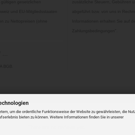
 gültigen gesetzlichen
zusätzliche Steuern, Gebühren un
hweiz und EU-Mitgliedsstaaten
abgeführt bzw. von uns in Rechn
gen zu Nettopreisen (ohne
Informationen erhalten Sie auf de
Zahlungsbedingungen
".
...
6A BGB.
echnologien
tern, um die ordentliche Funktionsweise der Website zu gewährleisten, die Nu
serlebnis bieten zu können. Weitere Informationen finden Sie in unserer
There are no reviews yet.