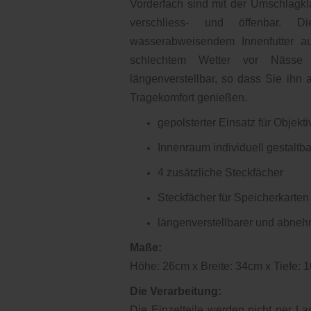
Vorderfach sind mit der Umschlagkl
verschliess- und öffenbar.
wasserabweisendem Innenfutter au
schlechtem Wetter vor Nässe g
längenverstellbar, so dass Sie ihn
Tragekomfort genießen.
gepolsterter Einsatz für Objekti
Innenraum individuell gestaltba
4 zusätzliche Steckfächer
Steckfächer für Speicherkarten
längenverstellbarer und abneh
Maße:
Höhe: 26cm x Breite: 34cm x Tiefe: 
Die Verarbeitung:
Die Einzelteile werden nicht per L