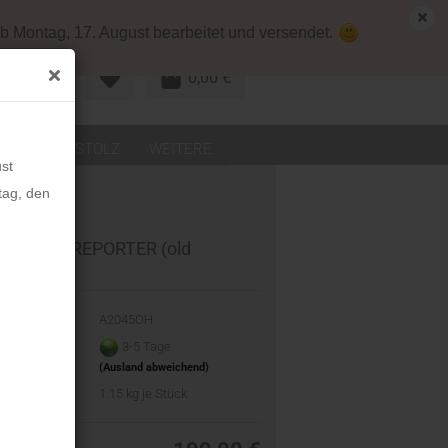
map
Deutschland
Kundenlogin
b Montag, 17. August bearbeitet und versendet.
0,00 €
R KONTO
LEDER
STOLZ
WEITERE
st
tag, den
ra Case REPORTER (old
nna)
-Nr.:
A2045OH
eit:
3-5 Tage
(Ausland abweichend)
t:
1.15
kg je Stück