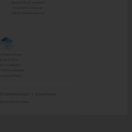
Trusted-Shops zertifiziert
Geld-zurück-Garantie
256-Bit-Verschlüsselung
per Überweisung
g per PayPal
per Kreditkarte
 SEPA-Lastschrift
hlungsgebühren
74 Niedereschach | Deutschland
k.com/ronmclaine
.