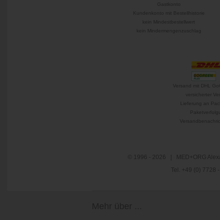
Gastkonto
Kundenkonto mit Bestellhistorie
kein Mindestbestellwert
kein Mindermengenzuschlag
Versand mit DHL Go
versicherter Ve
Lieferung an Pac
Paketverfolg
Versandbenachric
© 1996 - 2026 | MED+ORG Alexa
Tel. +49 (0) 7728
Mehr über ...