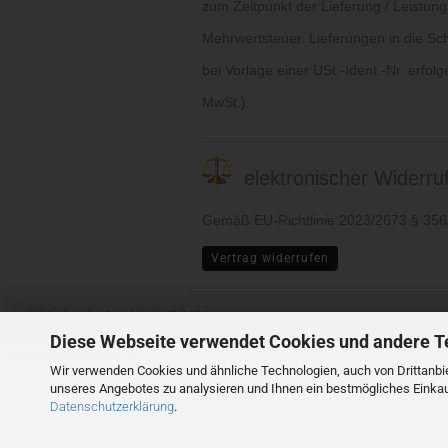
zum Zeitpunkt der Lieferung / Leistung
Mehrwertsteuer. Lieferungen in die Sc
bei Vorlage einer USt.-Ident.-Nr. erfol
MwSt.).
elektronischer Widerruf 
Gemäß EU-Richtlinie 2023/2673 § 35
Vertrag widerrufen
Webshop
by Gambio.de © 2026
Diese Webseite verwendet Cookies und andere T
Selected top reviews for
Wir verwenden Cookies und ähnliche Technologien, auch von Drittanbie
unseres Angebotes zu analysieren und Ihnen ein bestmögliches Einkauf
Datenschutzerklärung
.