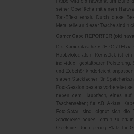
Farbe wild old havanna um Büffelka
seiner Oberfläche mit einem Hartwa
Ton-Effekt erhält. Durch diese Be
Metallteile an dieser Tasche sind nick
Camer Case REPORTER (old hava
Die Kameratasche »REPORTER« ist de
Hobbyfotografen. Kernstück ist ei
individuell gestaltbaren Polsterung.
und Zubehör kinderleicht anpassen
sieben Steckfächer für Speicherkar
Foto-Session bestens vorbereitet se
neben dem Hauptfach, eines auf 
Taschenseiten) für z.B. Akkus, Kab
Foto-Safari sind, eignet sich die
Städtereise neues Terrain zu erkun
Objektive, doch genug Platz für G