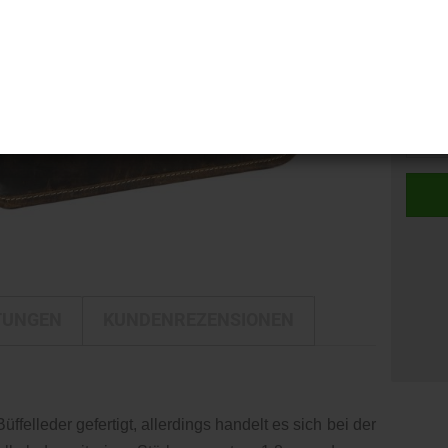
i-LINE
Kamerataschen
DELTA
Kulturbeutel
DELTA Silber Edition
Stück:
Reisetaschen
Stück
Rucksäcke
Trolleys
Umhängetaschen
TUNGEN
KUNDENREZENSIONEN
ffelleder gefertigt, allerdings handelt es sich bei der