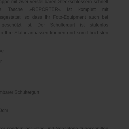
appe mit zwei verstellbaren Steckschlössern schnell
 Die Tasche »REPORTER« ist komplett mit
sgestattet, so dass Ihr Foto-Equipment auch bei
eschützt ist. Der Schultergurt ist stufenlos
 an Ihre Statur anpassen können und somit höchsten
ve
r
mbarer Schultergurt
10cm
aser sondern per Hand und Schablone zugeschnitten