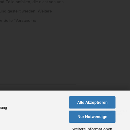
d Zölle anfallen, die nicht von uns
ung gestellt werden. Weitere
r Seite "
Versand- &
Alle Akzeptieren
tzung
Nur Notwendige
Weitere Informationen