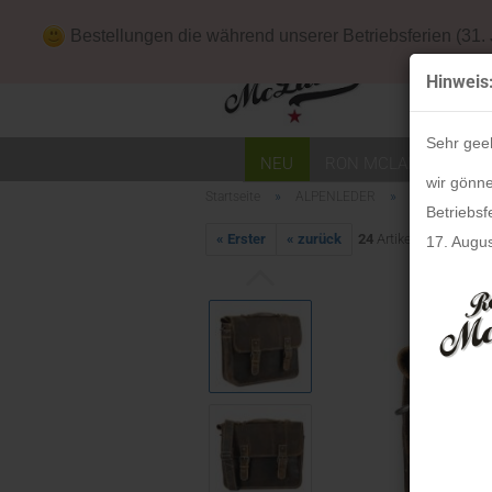
Downloads
Bestellungen die während unserer Betriebsferien (31.
Hinweis
Sehr gee
NEU
RON MCLAINE
HO
wir gönne
»
»
»
Startseite
ALPENLEDER
Taschen
Betriebsf
« Erster
« zurück
24
Artikel in dieser K
17. Augus
Mäppchen
Mappen
Mauspads
Schreibtisch-Sets