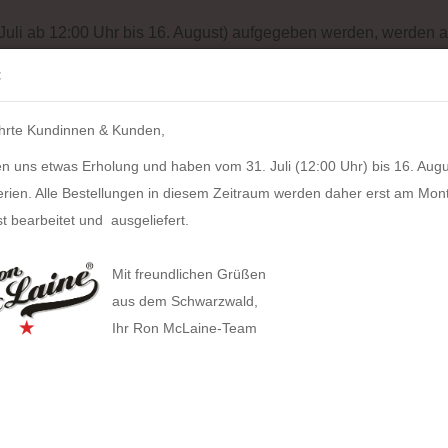
Batterieentsorgung
Garantiebedingungen
Impressum
Site
 Juli ab 12:00 Uhr bis 16. August) aufgegeben werden, werden a
Suche...
:
IH
hrte Kundinnen & Kunden,
LZKERN
SACHER
WINDROSE
PULL UP CASE
ALPEN
n uns etwas Erholung und haben vom 31. Juli (12:00 Uhr) bis 16. Augu
»
Kamerataschen
Camera Case REPORTER (old havanna)
erien. Alle Bestellungen in diesem Zeitraum werden daher erst am Mon
ategorie
t bearbeitet und ausgeliefert.
Came
HAN anzeigen
hava
Mit freundlichen Grüßen
Allison Smart-Box plus
aus dem Schwarzwald,
Artikel
Ihr Ron McLaine-Team
Allison Smart-Box
Covers
Businesstaschen
Lieferz
Allison Smart-Organizer
Geldbörsen
Computertaschen
Gewich
Allison Holz-Filz-Set
Tabak
Gürteltaschen
Toolbox LOFT
Gürtel
Handtaschen