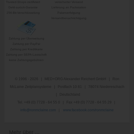
Trusted-Shops zertifiziert
versicherter Versand
Geld-zurück-Garantie
Lieferung an Packstation
256-Bit-Verschlüsselung
Paketverfolgung
Versandbenachrichtigung
Zahlung per Überweisung
Zahlung per PayPal
Zahlung per Kreditkarte
Zahlung per SEPA-Lastschrift
keine Zahlungsgebühren
© 1996 - 2026 | MED+ORG Alexander Reichert GmbH | Ron
McLaine Zeitplansysteme | Postfach 10 81 | 78074 Niedereschach
| Deutschland
Tel. +49 (0) 7728 - 64 55 0 | Fax +49 (0) 7728 - 64 55 29 |
info@ronmclaine.com
|
www.facebook.com/ronmclaine
Mehr über ...