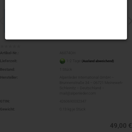
Artikel-Nr.:
A6074OH
Lieferzeit:
1-2 Tage
(Ausland abweichend)
Bestand:
1
Stück
Hersteller:
Alpenleder International GmbH –
Brunnenstraße 34 – 06721 Meineweh-
Schleinitz – Deutschland –
mail@alpenleder.com
GTIN:
4260690032347
Gewicht:
0.13
kg je Stück
49,00 €