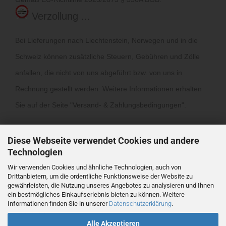
Verzollung ...
Bei Lieferungen nach Liechtenstein, Norwegen und in die
Schweiz können zusätzliche Steuern, Gebühren und Zölle
anfallen, die nicht von uns abgeführt bzw. von uns in
Rechnung gestellt werden. Weitere Informationen erhalten
Sie auf der Seite "
Versand- & Zahlungsbedingungen
".
Diese Webseite verwendet Cookies und andere
Technologien
Wir verwenden Cookies und ähnliche Technologien, auch von
Drittanbietern, um die ordentliche Funktionsweise der Website zu
Vertrag widerrufen
gewährleisten, die Nutzung unseres Angebotes zu analysieren und Ihnen
ein bestmögliches Einkaufserlebnis bieten zu können. Weitere
Informationen finden Sie in unserer
Datenschutzerklärung
.
Webshop
by Gambio.de © 2026
Alle Akzeptieren