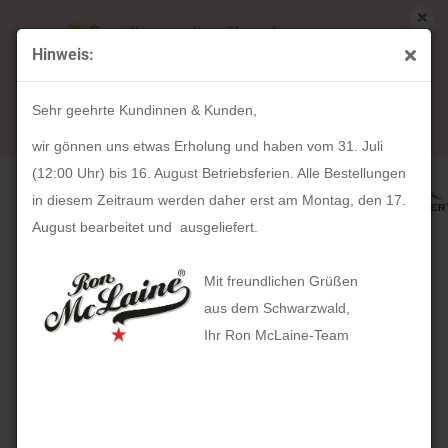
Bestellungen die während unserer
Hinweis:
Betriebsferien (31. Juli ab 12:00 Uhr bis 16.
« Erster
« zurück
weiter »
Letzter »
August) aufgegeben werden, werden ab Montag,
31
Artikel in dieser Kategorie
Sehr geehrte Kundinnen & Kunden,
17. August bearbeitet und versendet.
Stifteschale ZENTA (old havanna)
wir gönnen uns etwas Erholung und haben vom 31. Juli
(12:00 Uhr) bis 16. August Betriebsferien. Alle Bestellungen
in diesem Zeitraum werden daher erst am Montag, den 17.
August bearbeitet und ausgeliefert.
Mit freundlichen Grüßen
aus dem Schwarzwald,
Ihr Ron McLaine-Team