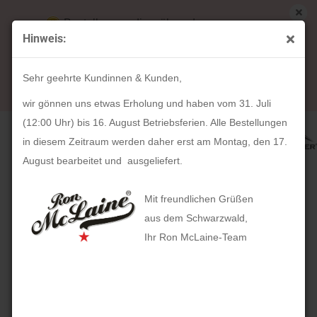
Bestellungen die während unserer
Hinweis:
Betriebsferien (31. Juli ab 12:00 Uhr bis 16.
« Erster
« zurück
weiter »
Letzter »
August) aufgegeben werden, werden ab Montag,
31
Artikel in dieser Kategorie
Sehr geehrte Kundinnen & Kunden,
17. August bearbeitet und versendet.
Schreibtischunterlage TIROL (koffee)
wir gönnen uns etwas Erholung und haben vom 31. Juli
(12:00 Uhr) bis 16. August Betriebsferien. Alle Bestellungen
in diesem Zeitraum werden daher erst am Montag, den 17.
August bearbeitet und ausgeliefert.
Mit freundlichen Grüßen
aus dem Schwarzwald,
Ihr Ron McLaine-Team