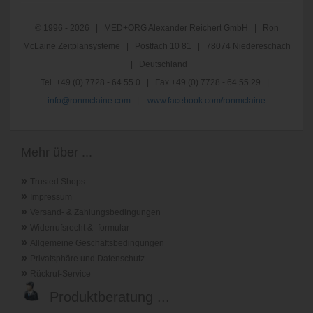
© 1996 - 2026 | MED+ORG Alexander Reichert GmbH | Ron
McLaine Zeitplansysteme | Postfach 10 81 | 78074 Niedereschach
| Deutschland
Tel. +49 (0) 7728 - 64 55 0 | Fax +49 (0) 7728 - 64 55 29 |
info@ronmclaine.com
|
www.facebook.com/ronmclaine
Mehr über ...
»
Trusted Shops
»
Impressum
»
Versand- & Zahlungsbedingungen
»
Widerrufsrecht & -formular
»
Allgemeine Geschäftsbedingungen
»
Privatsphäre und Datenschutz
»
Rückruf-Service
Produktberatung ...