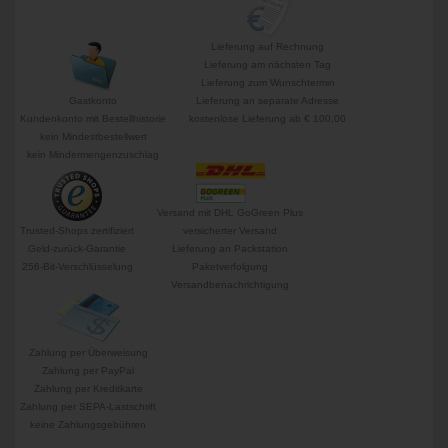
Lieferung auf Rechnung
Lieferung am nächsten Tag
Lieferung zum Wunschtermin
Gastkonto
Lieferung an separate Adresse
Kundenkonto mit Bestellhistorie
kostenlose Lieferung ab € 100,00
kein Mindestbestellwert
kein Mindermengenzuschlag
Versand mit DHL GoGreen Plus
Trusted-Shops zertifiziert
versicherter Versand
Geld-zurück-Garantie
Lieferung an Packstation
256-Bit-Verschlüsselung
Paketverfolgung
Versandbenachrichtigung
Zahlung per Überweisung
Zahlung per PayPal
Zahlung per Kreditkarte
Zahlung per SEPA-Lastschrift
keine Zahlungsgebühren