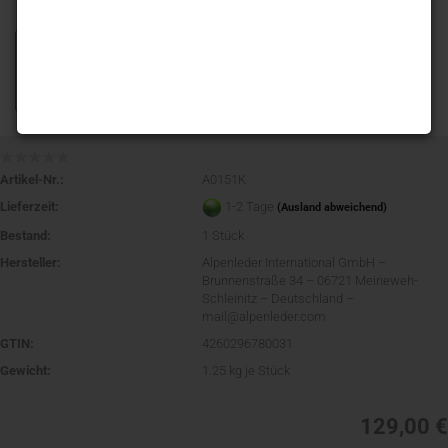
Artikel-Nr.:
A0151K
Lieferzeit:
1-2 Tage
(Ausland abweichend)
Bestand:
1
Stück
Hersteller:
Alpenleder International GmbH –
Brunnenstraße 34 – 06721 Meineweh-
Schleinitz – Deutschland –
mail@alpenleder.com
GTIN:
4260296780031
Gewicht:
1.25
kg je Stück
129,00 €