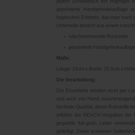
jedem Schreibtisch ein Highlight 
gepolsterte Handgelenksauflage u
haptisches Erlebnis, das man nach 
Unterseite besteht aus einem rutsc
rutschhemmende Rückseite
gepolsterte Handgelenkauflag
Maße:
Länge: 24cm x Breite: 20,5cm x Höh
Die Verarbeitung:
Die Einzelteile werden nicht per L
und auch von Hand zusammengenäht
höchster Qualität, deren Rohstoffe f
erfüllen die REACH-Vorgaben der E
gegerbte full-grain Leder verwend
gefertigt. Diese schweren Sattlerle