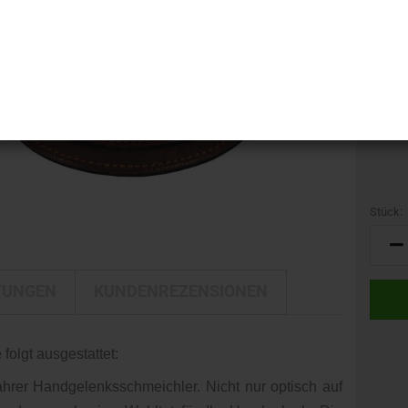
i-LINE
Kamerataschen
GTIN:
DELTA
Kulturbeutel
Gewich
DELTA Silber Edition
Reisetaschen
Rucksäcke
Trolleys
Umhängetaschen
Stück:
Stück
TUNGEN
KUNDENREZENSIONEN
 folgt ausgestattet:
er Handgelenksschmeichler. Nicht nur optisch auf