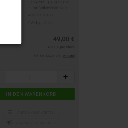
Schleinitz – Deutschland
– mail@alpenleder.com
4260296781700
t:
0.31
kg je Stück
49,00 €
49,00 € pro Stück
inkl. 19% MwSt. zzgl.
Versand
AUF DEN MERKZETTEL
WOANDERS GÜNSTIGER?