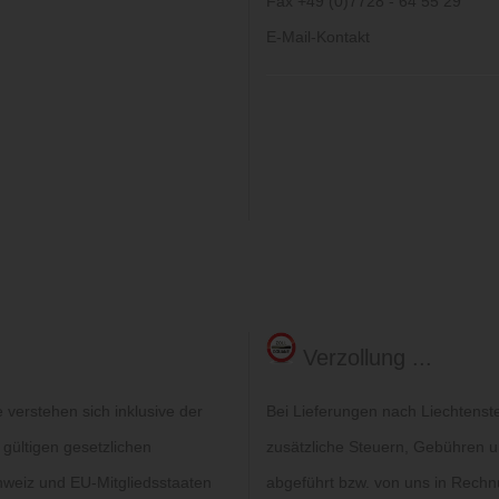
Fax +49 (0)7728 - 64 55 29
E-Mail-Kontakt
Verzollung ...
verstehen sich inklusive der
Bei Lieferungen nach Liechtenst
 gültigen gesetzlichen
zusätzliche Steuern, Gebühren un
hweiz und EU-Mitgliedsstaaten
abgeführt bzw. von uns in Rechn