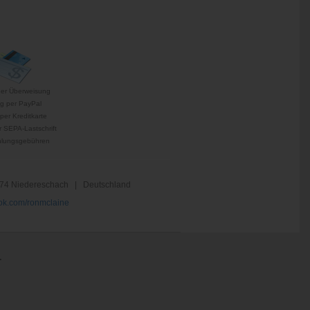
per Überweisung
g per PayPal
per Kreditkarte
 SEPA-Lastschrift
hlungsgebühren
74 Niedereschach | Deutschland
k.com/ronmclaine
.