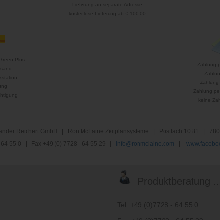
Lieferung an separate Adresse
kostenlose Lieferung ab € 100,00
Green Plus
Zahlung 
rsand
Zahlun
kstation
Zahlung 
ung
Zahlung per
htigung
keine Za
nder Reichert GmbH | Ron McLaine Zeitplansysteme | Postfach 10 81 | 780
 - 64 55 0 | Fax +49 (0) 7728 - 64 55 29 |
info@ronmclaine.com
|
www.faceboo
Produktberatung ..
Tel. +49 (0)7728 - 64 55 0