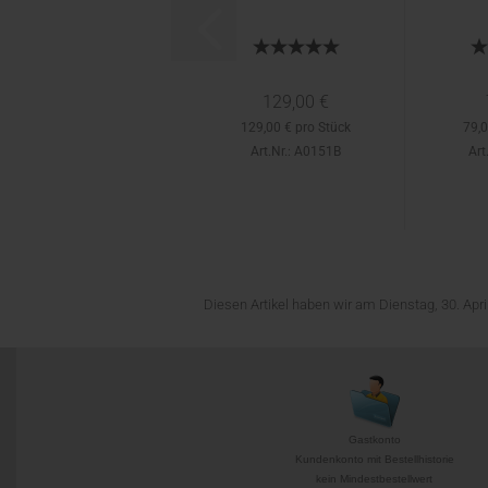
129,00 €
129,00 € pro Stück
79,0
Art.Nr.: A0151B
Art
Diesen Artikel haben wir am Dienstag, 30. Ap
Gastkonto
Kundenkonto mit Bestellhistorie
kein Mindestbestellwert