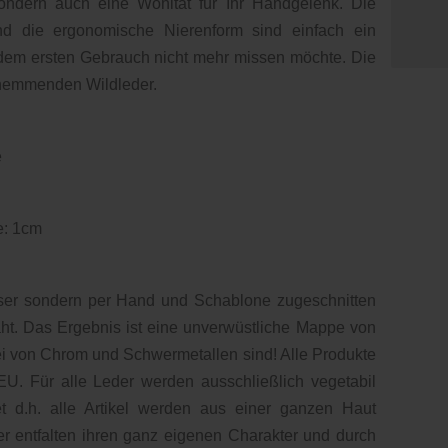
sondern auch eine Wohltat für Ihr Handgelenk. Die
nd die ergonomische Nierenform sind einfach ein
dem ersten Gebrauch nicht mehr missen möchte. Die
hhemmenden Wildleder.
e
e: 1cm
aser sondern per Hand und Schablone zugeschnitten
. Das Ergebnis ist eine unverwüstliche Mappe von
rei von Chrom und Schwermetallen sind! Alle Produkte
U. Für alle Leder werden ausschließlich vegetabil
et d.h. alle Artikel werden aus einer ganzen Haut
der entfalten ihren ganz eigenen Charakter und durch