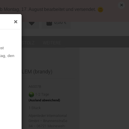
map
Deutschland
Kundenlogin
b Montag, 17. August bearbeitet und versendet.
0,00 €
R KONTO
LEDER
STOLZ
WEITERE
st
tag, den
e Pad SALEM (brandy)
-Nr.:
A6007B
eit:
1-2 Tage
(Ausland abweichend)
d:
1
Stück
ler:
Alpenleder International
GmbH – Brunnenstraße
34 – 06721 Meineweh-