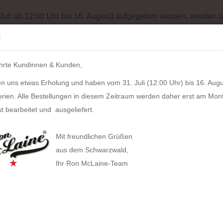
Batterieentsorgung
Garantiebedingungen
Impressum
Site
 Juli ab 12:00 Uhr bis 16. August) aufgegeben werden, werden a
Suche...
:
IH
hrte Kundinnen & Kunden,
LZKERN
SACHER
WINDROSE
PULL UP CASE
ALPEN
n uns etwas Erholung und haben vom 31. Juli (12:00 Uhr) bis 16. Augu
»
uspads
Mouse Pad SALEM (brandy)
erien. Alle Bestellungen in diesem Zeitraum werden daher erst am Mon
16
Artikel in dieser Kategorie
t bearbeitet und ausgeliefert.
Mous
HAN anzeigen
Mit freundlichen Grüßen
Allison Smart-Box plus
Artikel
aus dem Schwarzwald,
Lieferz
Ihr Ron McLaine-Team
Allison Smart-Box
Covers
Businesstaschen
Allison Smart-Organizer
Geldbörsen
Computertaschen
Bestan
Allison Holz-Filz-Set
Herstel
Tabak
Gürteltaschen
Toolbox LOFT
Gürtel
Handtaschen