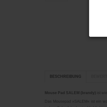
BESCHREIBUNG
BEWER
Mouse Pad SALEM (brandy)
ist wie
Das Mousepad »SALEM« ist ein wahr