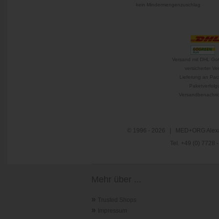
kein Mindermengenzuschlag
Versand mit DHL Go
versicherter Ve
Lieferung an Pac
Paketverfolg
Versandbenachric
© 1996 - 2026 | MED+ORG Alexa
Tel. +49 (0) 7728
Mehr über ...
»
Trusted Shops
»
Impressum