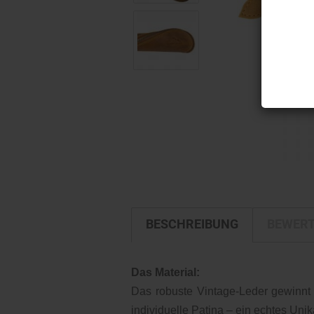
BESCHREIBUNG
BEWER
Das Material:
Das robuste Vintage-Leder gewinnt 
individuelle Patina – ein echtes Unika