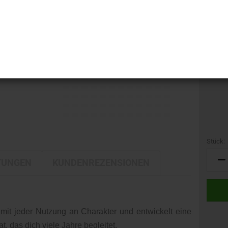
i-LINE
Kamerataschen
GTIN:
DELTA
Kulturbeutel
Herstel
DELTA Silber Edition
Nr. (M
Reisetaschen
Gewich
Rucksäcke
Trolleys
Umhängetaschen
Stück:
Stück
TUNGEN
KUNDENREZENSIONEN
mit jeder Nutzung an Charakter und entwickelt eine
t, das dich viele Jahre begleitet.