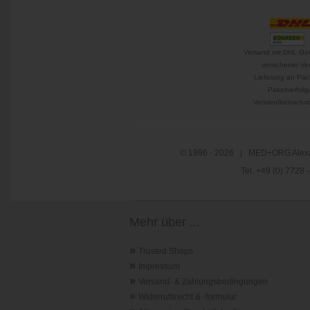
Versand mit DHL Go
versicherter Ve
Lieferung an Pac
Paketverfolg
Versandbenachric
© 1996 - 2026 | MED+ORG Alexa
Tel. +49 (0) 7728
Mehr über ...
»
Trusted Shops
»
Impressum
»
Versand- & Zahlungsbedingungen
»
Widerrufsrecht & -formular