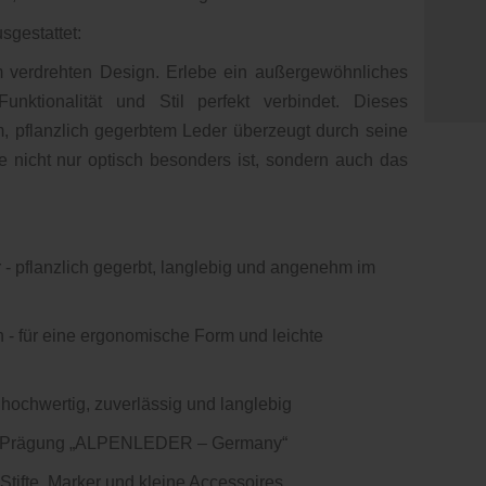
usgestattet:
 verdrehten Design. Erlebe ein außergewöhnliches
Funktionalität und Stil perfekt verbindet. Dieses
 pflanzlich gegerbtem Leder überzeugt durch seine
ie nicht nur optisch besonders ist, sondern auch das
- pflanzlich gegerbt, langlebig und angenehm im
n - für eine ergonomische Form und leichte
 hochwertig, zuverlässig und langlebig
go-Prägung „ALPENLEDER – Germany“
 Stifte, Marker und kleine Accessoires