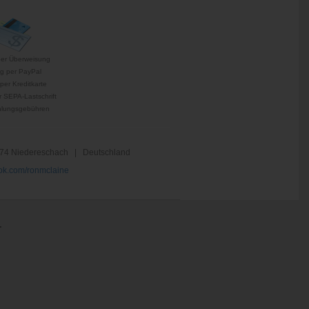
per Überweisung
g per PayPal
per Kreditkarte
 SEPA-Lastschrift
hlungsgebühren
74 Niedereschach | Deutschland
k.com/ronmclaine
.