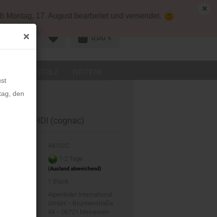
map
Deutschland
Kundenlogin
b Montag, 17. August bearbeitet und versendet.
0,00 €
R KONTO
LEDER
STOLZ
WEITERE
st
tag, den
eetui DRAHDI (cognac)
-Nr.:
A8102C
eit:
1-2 Tage
(Ausland abweichend)
d:
1
Stück
ler:
Alpenleder International
GmbH – Brunnenstraße
34 – 06721 Meineweh-