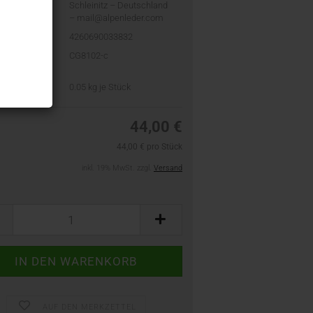
Schleinitz – Deutschland
– mail@alpenleder.com
4260690033832
ler-Artikel-
CG8102-c
PN):
t:
0.05
kg je Stück
44,00 €
44,00 € pro Stück
inkl. 19% MwSt. zzgl.
Versand
AUF DEN MERKZETTEL