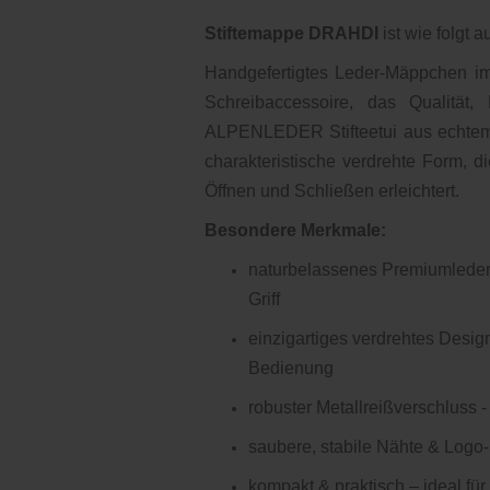
Stiftemappe DRAHDI
ist wie folgt a
Handgefertigtes Leder-Mäppchen im
Schreibaccessoire, das Qualität, 
ALPENLEDER Stifteetui aus echtem,
charakteristische verdrehte Form, d
Öffnen und Schließen erleichtert.
Besondere Merkmale:
naturbelassenes Premiumleder 
Griff
einzigartiges verdrehtes Desig
Bedienung
robuster Metallreißverschluss -
saubere, stabile Nähte & Lo
kompakt & praktisch – ideal für