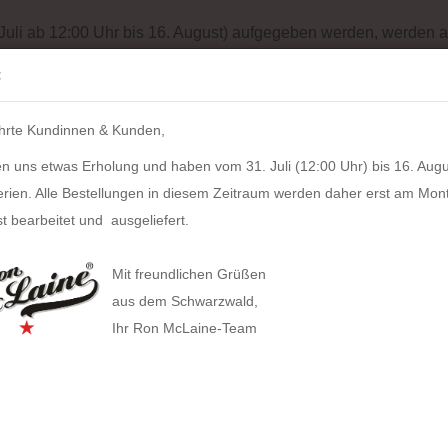
Batterieentsorgung
Garantiebedingungen
Impressum
Site
 Juli ab 12:00 Uhr bis 16. August) aufgegeben werden, werden a
Suche...
:
IH
hrte Kundinnen & Kunden,
LZKERN
SACHER
WINDROSE
PULL UP CASE
ALPEN
n uns etwas Erholung und haben vom 31. Juli (12:00 Uhr) bis 16. Augu
»
ppchen
Stifteetui DRAHDI (cognac)
erien. Alle Bestellungen in diesem Zeitraum werden daher erst am Mon
19
Artikel in dieser Kategorie
t bearbeitet und ausgeliefert.
Stift
HAN anzeigen
Mit freundlichen Grüßen
Allison Smart-Box plus
Artikel
aus dem Schwarzwald,
Lieferz
Ihr Ron McLaine-Team
Allison Smart-Box
Covers
Businesstaschen
Allison Smart-Organizer
Geldbörsen
Computertaschen
Bestan
Allison Holz-Filz-Set
Herstel
Tabak
Gürteltaschen
Toolbox LOFT
Gürtel
Handtaschen