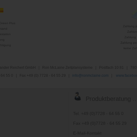
Green Plus
Zahlung 
rsand
Zahlun
kstation
Zahlung 
ung
Zahlung per
htigung
keine Za
nder Reichert GmbH | Ron McLaine Zeitplansysteme | Postfach 10 81 | 780
 - 64 55 0 | Fax +49 (0) 7728 - 64 55 29 |
info@ronmclaine.com
|
www.faceboo
Produktberatung ..
Tel. +49 (0)7728 - 64 55 0
Fax +49 (0)7728 - 64 55 29
E-Mail-Kontakt