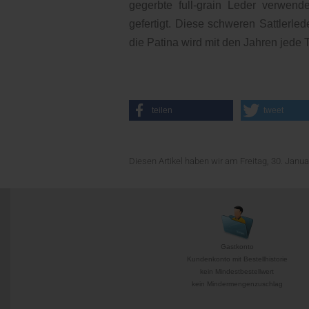
gegerbte full-grain Leder verwend
gefertigt. Diese schweren Sattlerle
die Patina wird mit den Jahren jede 
teilen
tweet
Diesen Artikel haben wir am Freitag, 30. Jan
Gastkonto
Kundenkonto mit Bestellhistorie
kein Mindestbestellwert
kein Mindermengenzuschlag