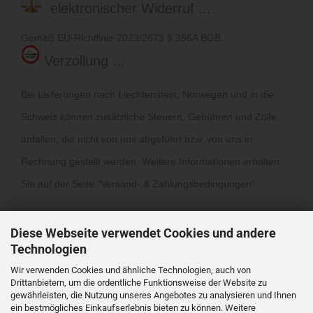
elektronischer Widerruf ...
Gemäß EU-Richtlinie 2023/2673 § 356A BGB.
Verzollung ...
Bei Lieferungen nach Liechtenstein, Norwegen und in die
Schweiz können zusätzliche Steuern, Gebühren und Zölle
anfallen, die nicht von uns abgeführt bzw. von uns in
Rechnung gestellt werden. Weitere Informationen erhalten
Sie auf der Seite "
Versand- & Zahlungsbedingungen
".
Diese Webseite verwendet Cookies und andere
Technologien
Wir verwenden Cookies und ähnliche Technologien, auch von
Drittanbietern, um die ordentliche Funktionsweise der Website zu
Vertrag widerrufen
gewährleisten, die Nutzung unseres Angebotes zu analysieren und Ihnen
ein bestmögliches Einkaufserlebnis bieten zu können. Weitere