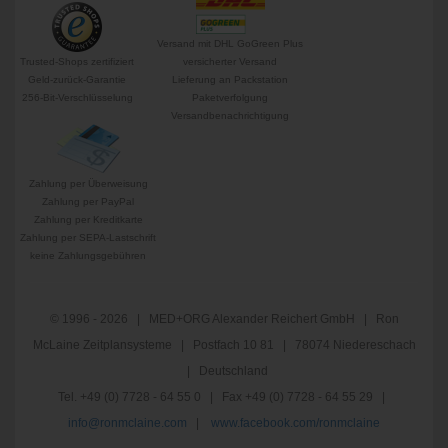
Versand mit DHL GoGreen Plus
Trusted-Shops zertifiziert
versicherter Versand
Geld-zurück-Garantie
Lieferung an Packstation
256-Bit-Verschlüsselung
Paketverfolgung
Versandbenachrichtigung
Zahlung per Überweisung
Zahlung per PayPal
Zahlung per Kreditkarte
Zahlung per SEPA-Lastschrift
keine Zahlungsgebühren
© 1996 - 2026 | MED+ORG Alexander Reichert GmbH | Ron
McLaine Zeitplansysteme | Postfach 10 81 | 78074 Niedereschach
| Deutschland
Tel. +49 (0) 7728 - 64 55 0 | Fax +49 (0) 7728 - 64 55 29 |
info@ronmclaine.com
|
www.facebook.com/ronmclaine