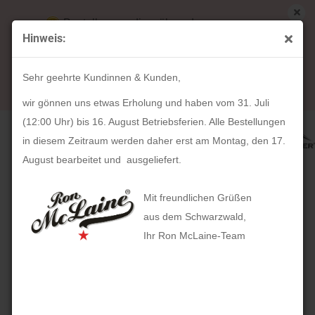
Bestellungen die während unserer
Hinweis:
Betriebsferien (31. Juli ab 12:00 Uhr bis 16.
« Erster
« zurück
weiter »
Letzter »
August) aufgegeben werden, werden ab Montag,
40
Artikel in dieser Kategorie
Sehr geehrte Kundinnen & Kunden,
17. August bearbeitet und versendet.
Tabaktasche FLORI (brandy)
wir gönnen uns etwas Erholung und haben vom 31. Juli
(12:00 Uhr) bis 16. August Betriebsferien. Alle Bestellungen
in diesem Zeitraum werden daher erst am Montag, den 17.
August bearbeitet und ausgeliefert.
Mit freundlichen Grüßen
aus dem Schwarzwald,
Ihr Ron McLaine-Team