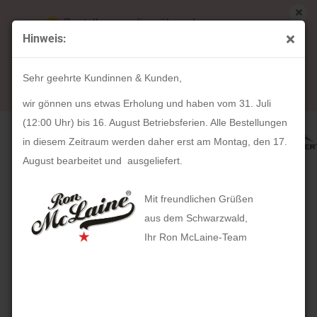
Bestellungen die während unserer
Hinweis:
Betriebsferien (31. Juli ab 12:00 Uhr bis 16.
« Erster
« zurück
weiter »
Letzter »
August) aufgegeben werden, werden ab Montag,
17
Artikel in dieser Kategorie
Sehr geehrte Kundinnen & Kunden,
17. August bearbeitet und versendet.
Ledergürtel RHEIN (koffee)
wir gönnen uns etwas Erholung und haben vom 31. Juli
(12:00 Uhr) bis 16. August Betriebsferien. Alle Bestellungen
in diesem Zeitraum werden daher erst am Montag, den 17.
August bearbeitet und ausgeliefert.
Mit freundlichen Grüßen
aus dem Schwarzwald,
Ihr Ron McLaine-Team