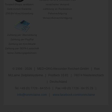
Trusted-Shops zertifiziert
versicherter Versand
Geld-zurück-Garantie
Lieferung an Packstation
256-Bit-Verschlüsselung
Paketverfolgung
Versandbenachrichtigung
Zahlung per Überweisung
Zahlung per PayPal
Zahlung per Kreditkarte
Zahlung per SEPA-Lastschrift
keine Zahlungsgebühren
© 1996 - 2026 | MED+ORG Alexander Reichert GmbH | Ron
McLaine Zeitplansysteme | Postfach 10 81 | 78074 Niedereschach
| Deutschland
Tel. +49 (0) 7728 - 64 55 0 | Fax +49 (0) 7728 - 64 55 29 |
info@ronmclaine.com
|
www.facebook.com/ronmclaine