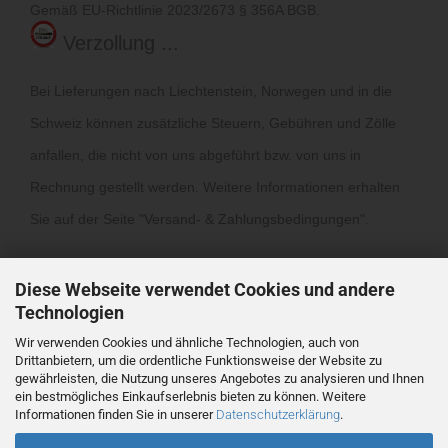
Gemäß EU-Richtlinie 2023/2673 § 356A BGB.
Verzollung ...
Bei Lieferungen nach Liechtenstein, Norwegen und in die
Schweiz können zusätzliche Steuern, Gebühren und Zölle
anfallen, die nicht von uns abgeführt bzw. von uns in
Rechnung gestellt werden. Weitere Informationen erhalten
Sie auf der Seite "
Versand- & Zahlungsbedingungen
".
Diese Webseite verwendet Cookies und andere
Technologien
Wir verwenden Cookies und ähnliche Technologien, auch von
Drittanbietern, um die ordentliche Funktionsweise der Website zu
Vertrag widerrufen
gewährleisten, die Nutzung unseres Angebotes zu analysieren und Ihnen
ein bestmögliches Einkaufserlebnis bieten zu können. Weitere
Informationen finden Sie in unserer
Datenschutzerklärung
.
Webshop
by Gambio.de © 2026