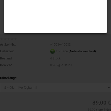
Artikel-Nr.:
A1503-A1503S
Lieferzeit:
1-2 Tage
(Ausland abweichend)
Bestand:
4
Stück
Gewicht:
0.25
kg je Stück
Gürtellänge:
39,00 €
39,00 € pro Stück