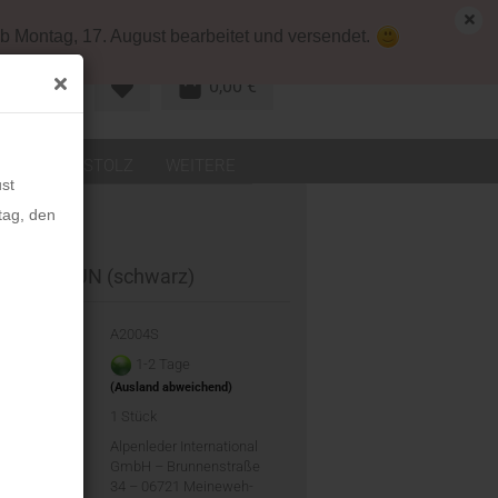
map
Deutschland
Kundenlogin
b Montag, 17. August bearbeitet und versendet.
0,00 €
R KONTO
LEDER
STOLZ
WEITERE
st
tag, den
börse THUN (schwarz)
-Nr.:
A2004S
eit:
1-2 Tage
(Ausland abweichend)
d:
1
Stück
ler:
Alpenleder International
GmbH – Brunnenstraße
34 – 06721 Meineweh-