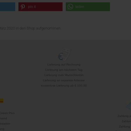
pin it
teilen
 März 2020 in den Shop aufgenommen.
Lieferung auf Rechnung
Lieferung am nächsten Tag
Lieferung zum Wunschtermin
Lieferung an separate Adresse
kostenlose Lieferung ab € 100,00
Green Plus
Zahlung 
rsand
Zahlun
kstation
Zahlung 
ung