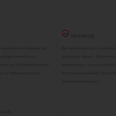
Verzollung ...
verstehen sich inklusive der
Bei Lieferungen nach Liechtenst
 gültigen gesetzlichen
zusätzliche Steuern, Gebühren un
hweiz und EU-Mitgliedsstaaten
abgeführt bzw. von uns in Rechn
gen zu Nettopreisen (ohne
Informationen erhalten Sie auf de
Zahlungsbedingungen
".
...
6A BGB.