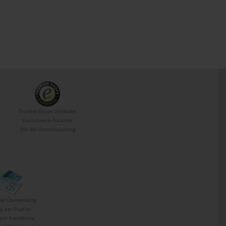
Trusted-Shops zertifiziert
Geld-zurück-Garantie
256-Bit-Verschlüsselung
per Überweisung
g per PayPal
per Kreditkarte