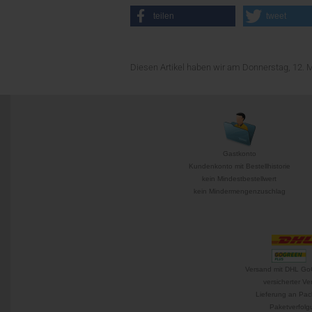
teilen
tweet
Diesen Artikel haben wir am Donnerstag, 12.
Gastkonto
Kundenkonto mit Bestellhistorie
kein Mindestbestellwert
kein Mindermengenzuschlag
Versand mit DHL Go
versicherter Ve
Lieferung an Pac
Paketverfolg