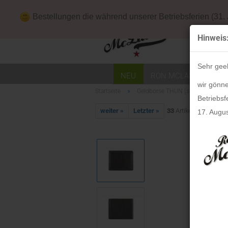
Downloads
Bestellungen die während unserer Betriebsferien (31.
Hinweis
Sehr gee
NEU
RON MCLAINE
HO
wir gönne
»
Startseite
Geldbörse THUN (schwarz)
Betriebsf
weiter »
Letzter »
33
Artikel in dieser K
17. Augus
Mäppchen
Mappen
Mauspads
Schreibtisch-Sets