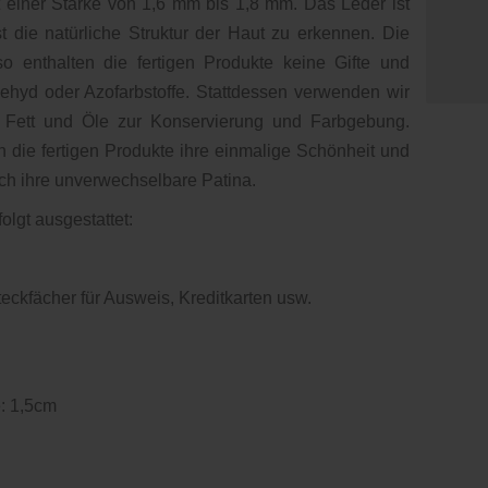
t einer Stärke von 1,6 mm bis 1,8 mm. Das Leder ist
t die natürliche Struktur der Haut zu erkennen. Die
o enthalten die fertigen Produkte keine Gifte und
hyd oder Azofarbstoffe. Stattdessen verwenden wir
 Fett und Öle zur Konservierung und Farbgebung.
die fertigen Produkte ihre einmalige Schönheit und
ch ihre unverwechselbare Patina.
folgt ausgestattet:
eckfächer für Ausweis, Kreditkarten usw.
: 1,5cm