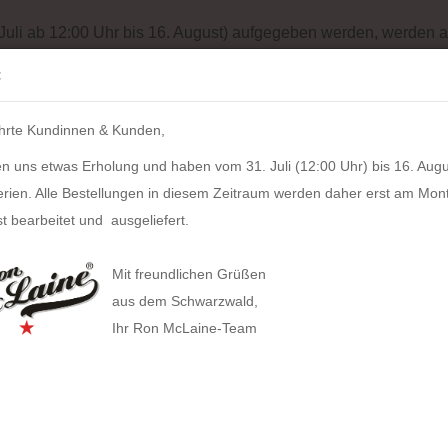
Batterieentsorgung
Garantiebedingungen
Impressum
Site
 Juli ab 12:00 Uhr bis 16. August) aufgegeben werden, werden a
Suche...
:
IH
hrte Kundinnen & Kunden,
LZKERN
SACHER
WINDROSE
PULL UP CASE
ALPEN
n uns etwas Erholung und haben vom 31. Juli (12:00 Uhr) bis 16. Augu
erien. Alle Bestellungen in diesem Zeitraum werden daher erst am Mon
ategorie
t bearbeitet und ausgeliefert.
Geld
HAN anzeigen
Mit freundlichen Grüßen
Allison Smart-Box plus
Artikel
aus dem Schwarzwald,
Lieferz
Ihr Ron McLaine-Team
Allison Smart-Box
Covers
Businesstaschen
Allison Smart-Organizer
Geldbörsen
Computertaschen
Bestan
Allison Holz-Filz-Set
Herstel
Tabak
Gürteltaschen
Toolbox LOFT
Gürtel
Handtaschen