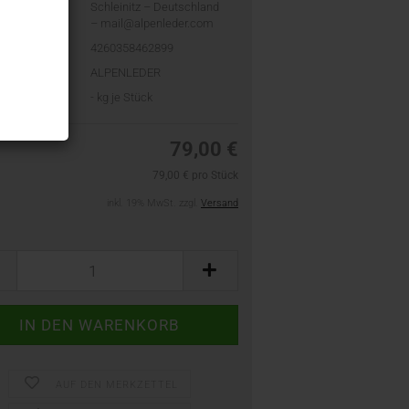
Schleinitz – Deutschland
– mail@alpenleder.com
4260358462899
ALPENLEDER
t:
-
kg je Stück
79,00 €
79,00 € pro Stück
inkl. 19% MwSt. zzgl.
Versand
AUF DEN MERKZETTEL