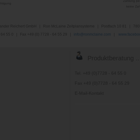
Zahlung per
htigung
keine Za
nder Reichert GmbH | Ron McLaine Zeitplansysteme | Postfach 10 81 | 780
 - 64 55 0 | Fax +49 (0) 7728 - 64 55 29 |
info@ronmclaine.com
|
www.faceboo
Produktberatung ..
Tel. +49 (0)7728 - 64 55 0
Fax +49 (0)7728 - 64 55 29
E-Mail-Kontakt