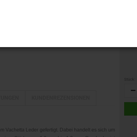
i-LINE
Kamerataschen
GTIN:
DELTA
Kulturbeutel
Marke:
DELTA Silber Edition
Reisetaschen
Gewich
Rucksäcke
Trolleys
Umhängetaschen
Stück:
Stück
TUNGEN
KUNDENREZENSIONEN
em Vachetta Leder gefertigt. Dabei handelt es sich um