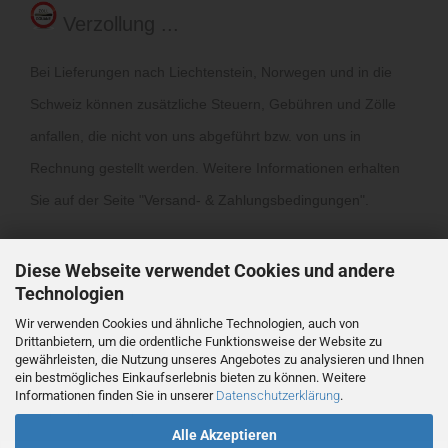
Verzollung ...
Bei Lieferungen nach Liechtenstein, Norwegen und in die
Schweiz können zusätzliche Steuern, Gebühren und Zölle
anfallen, die nicht von uns abgeführt bzw. von uns in
Rechnung gestellt werden. Weitere Informationen erhalten
Sie auf der Seite "
Versand- & Zahlungsbedingungen
".
Diese Webseite verwendet Cookies und andere
Technologien
Wir verwenden Cookies und ähnliche Technologien, auch von
Drittanbietern, um die ordentliche Funktionsweise der Website zu
Vertrag widerrufen
gewährleisten, die Nutzung unseres Angebotes zu analysieren und Ihnen
ein bestmögliches Einkaufserlebnis bieten zu können. Weitere
Informationen finden Sie in unserer
Datenschutzerklärung
.
Webshop
by Gambio.de © 2026
Alle Akzeptieren