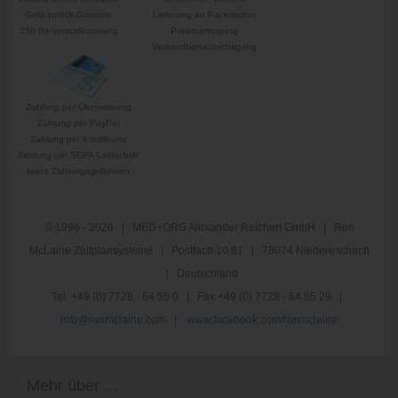
Geld-zurück-Garantie
Lieferung an Packstation
256-Bit-Verschlüsselung
Paketverfolgung
Versandbenachrichtigung
Zahlung per Überweisung
Zahlung per PayPal
Zahlung per Kreditkarte
Zahlung per SEPA-Lastschrift
keine Zahlungsgebühren
© 1996 - 2026 | MED+ORG Alexander Reichert GmbH | Ron
McLaine Zeitplansysteme | Postfach 10 81 | 78074 Niedereschach
| Deutschland
Tel. +49 (0) 7728 - 64 55 0 | Fax +49 (0) 7728 - 64 55 29 |
info@ronmclaine.com
|
www.facebook.com/ronmclaine
Mehr über ...