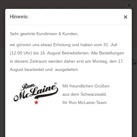
Bestellungen die während unserer
Hinweis:
Betriebsferien (31. Juli ab 12:00 Uhr bis 16.
« Erster
« zurück
weiter »
Letzter »
August) aufgegeben werden, werden ab Montag,
30
Artikel in dieser Kategorie
Sehr geehrte Kundinnen & Kunden,
17. August bearbeitet und versendet.
Geldbörse DAVOS (cognac)
wir gönnen uns etwas Erholung und haben vom 31. Juli
(12:00 Uhr) bis 16. August Betriebsferien. Alle Bestellungen
in diesem Zeitraum werden daher erst am Montag, den 17.
August bearbeitet und ausgeliefert.
Mit freundlichen Grüßen
aus dem Schwarzwald,
Ihr Ron McLaine-Team