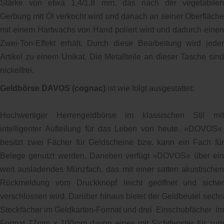
Stärke von etwa 1,4/1,8 mm, das nach der vegetabilen
Gerbung mit Öl verkocht wird und danach an seiner Oberfläche
mit einem Hartwachs von Hand poliert wird und dadurch einen
Zwei-Ton-Effekt erhält. Durch diese Bearbeitung wird jeder
Artikel zu einem Unikat. Die Metallteile an dieser Tasche sind
nickelfrei.
Geldbörse DAVOS (cognac)
ist wie folgt ausgestattet:
Hochwertiger Herrengeldbörse im klassischen Stil mit
intelligenter Aufteilung für das Leben von heute. »DOVOS«
besitzt zwei Fächer für Geldscheine bzw. kann ein Fach für
Belege genutzt werden. Daneben verfügt »DOVOS« über ein
weit ausladendes Münzfach, das mit einer satten akustischen
Rückmeldung vom Druckknopf leicht geöffnet und sicher
verschlossen wird. Darüber hinaus bietet der Geldbeutel sechs
Steckfächer im Geldkarten-Format und drei Einschubfächer im
Format 77mm x 100mm davon eines mit Sichtfenster für zum