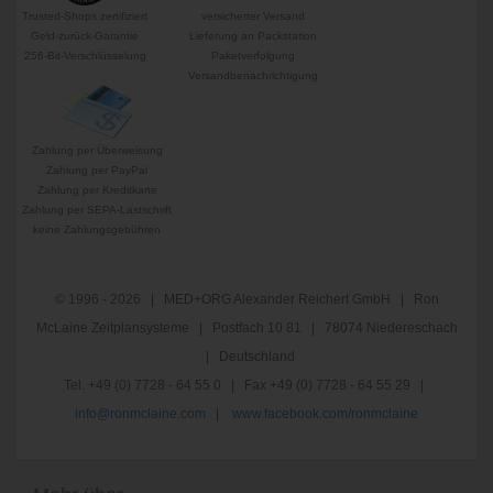
Trusted-Shops zertifiziert
versicherter Versand
Geld-zurück-Garantie
Lieferung an Packstation
256-Bit-Verschlüsselung
Paketverfolgung
Versandbenachrichtigung
Zahlung per Überweisung
Zahlung per PayPal
Zahlung per Kreditkarte
Zahlung per SEPA-Lastschrift
keine Zahlungsgebühren
© 1996 - 2026 | MED+ORG Alexander Reichert GmbH | Ron
McLaine Zeitplansysteme | Postfach 10 81 | 78074 Niedereschach
| Deutschland
Tel. +49 (0) 7728 - 64 55 0 | Fax +49 (0) 7728 - 64 55 29 |
info@ronmclaine.com
|
www.facebook.com/ronmclaine