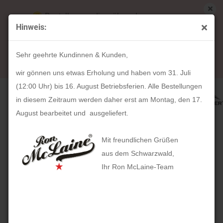
Bestellungen die während unserer
Hinweis:
Betriebsferien (31. Juli ab 12:00 Uhr bis 16.
« Erster
« zurück
weiter »
Letzter »
August) aufgegeben werden, werden ab Montag,
30
Artikel in dieser Kategorie
Sehr geehrte Kundinnen & Kunden,
17. August bearbeitet und versendet.
Geldbeutel ZASTER (brandy)
wir gönnen uns etwas Erholung und haben vom 31. Juli
(12:00 Uhr) bis 16. August Betriebsferien. Alle Bestellungen
in diesem Zeitraum werden daher erst am Montag, den 17.
August bearbeitet und ausgeliefert.
Mit freundlichen Grüßen
aus dem Schwarzwald,
Ihr Ron McLaine-Team