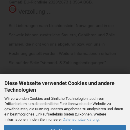
Gemäß EU-Richtlinie 2023/2673 § 356A BGB.
Verzollung ...
Bei Lieferungen nach Liechtenstein, Norwegen und in die
Schweiz können zusätzliche Steuern, Gebühren und Zölle
anfallen, die nicht von uns abgeführt bzw. von uns in
Rechnung gestellt werden. Weitere Informationen erhalten
Sie auf der Seite "
Versand- & Zahlungsbedingungen
".
Diese Webseite verwendet Cookies und andere
Technologien
Wir verwenden Cookies und ähnliche Technologien, auch von
Drittanbietern, um die ordentliche Funktionsweise der Website zu
Vertrag widerrufen
gewährleisten, die Nutzung unseres Angebotes zu analysieren und Ihnen
ein bestmögliches Einkaufserlebnis bieten zu können. Weitere
Informationen finden Sie in unserer
Datenschutzerklärung
.
Webshop
by Gambio.de © 2026